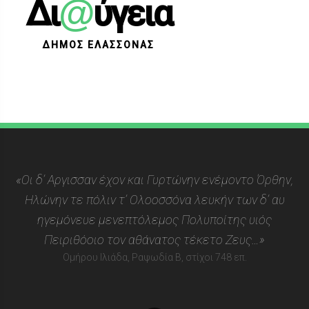
@
Δι
ύγεια
ΔΗΜΟΣ ΕΛΑΣΣΟΝΑΣ
«Οι δ’ Αργισσαν έχον και Γυρτώνην ενέμοντο Όρθην,
Ηλώνην τε πόλιν τ’ Ολοοσσόνα λευκήν των δ’ αυ
ηγεμόνευε μενεπτόλεμος Πολυποίτης υιός
Πειριθόοιο τον αθάνατος τέκετο Ζευς…»
Ομήρου Ιλιάδα, Ραψωδία Β, στίχοι 748 επ.