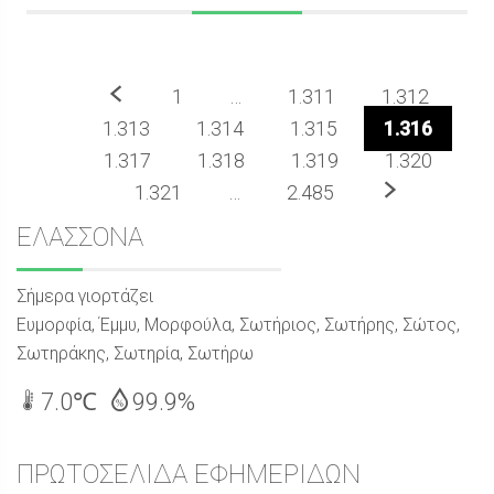
Προηγούμενο
1
…
1.311
1.312
1.313
1.314
1.315
1.316
1.317
1.318
1.319
1.320
Επόμενο
1.321
…
2.485
Sidebar
ΕΛΑΣΣΟΝΑ
Σήμερα γιορτάζει
Ευμορφία, Έμμυ, Μορφούλα, Σωτήριος, Σωτήρης, Σώτος,
Σωτηράκης, Σωτηρία, Σωτήρω
7.0℃
99.9%
ΠΡΩΤΟΣΕΛΙΔΑ ΕΦΗΜΕΡΙΔΩΝ