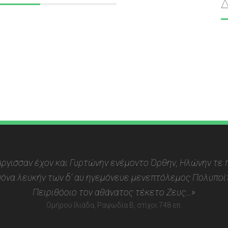
 Αργισσαν έχον και Γυρτώνην ενέμοντο Όρθην, Ηλώνην τε π
όνα λευκήν των δ’ αυ ηγεμόνευε μενεπτόλεμος Πολυποίτ
Πειριθόοιο τον αθάνατος τέκετο Ζευς…»
Ομήρου Ιλιάδα, Ραψωδία Β, στίχοι 748 επ.