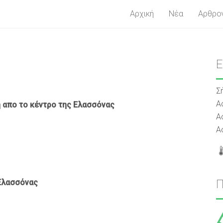
Αρχική
Νέα
Αρθρο
Σ
Α
ή απο το κέντρο της Ελασσόνας
Α
Α
Ελασσόνας