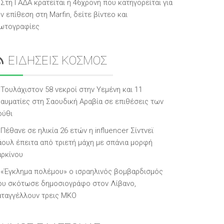
Στη ΓΑΔΑ κρατείται η 46χρονη που κατηγορείται για
ν επίθεση στη Marfin, δείτε βίντεο και
ωτογραφίες
ΕΙΔΗΣΕΙΣ ΚΟΣΜΟΣ
Τουλάχιστον 58 νεκροί στην Υεμένη και 11
ραυματίες στη Σαουδική Αραβία σε επιθέσεις των
ούθι
Πέθανε σε ηλικία 26 ετών η influencer Σίντνεϊ
άουλ έπειτα από τριετή μάχη με σπάνια μορφή
αρκίνου
«Έγκλημα πολέμου» ο ισραηλινός βομβαρδισμός
ου σκότωσε δημοσιογράφο στον Λίβανο,
αταγγέλλουν τρεις ΜΚΟ