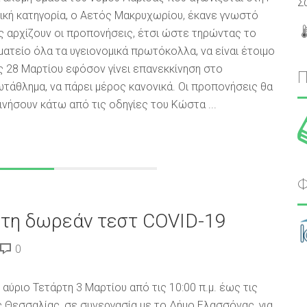
Σ
ική κατηγορία, ο Αετός Μακρυχωρίου, έκανε γνωστό
 αρχίζουν οι προπονήσεις, έτσι ώστε τηρώντας το
ατείο όλα τα υγειονομικά πρωτόκολλα, να είναι έτοιμο
ς 28 Μαρτίου εφόσον γίνει επανεκκίνηση στο
τάθλημα, να πάρει μέρος κανονικά. Οι προπονήσεις θα
ινήσουν κάτω από τις οδηγίες του Κώστα ...
Φ
ρτη δωρεάν τεστ COVID-19
0
αύριο Τετάρτη 3 Μαρτίου από τις 10:00 π.μ. έως τις
ας Θεσσαλίας, σε συνεργασία με το Δήμο Ελασσόνας, για