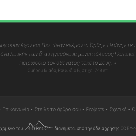
 Αργισσαν έχον και Γυρτώνην ενέμοντο Όρθην, Ηλώνην τε π
όνα λευκήν των δ’ αυ ηγεμόνευε μενεπτόλεμος Πολυποίτ
Πειριθόοιο τον αθάνατος τέκετο Ζευς…»
Ομήρου Ιλιάδα, Ραψωδία Β, στίχοι 748 επ.
Επικοινωνία
Στείλε το άρθρο σου
Projects
Σχετικά
Ό
εχόμενο του
διανέμεται υπό την άδεια χρήσης
CC BY-N