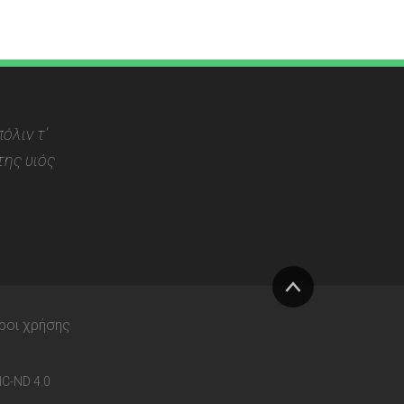
όλιν τ’
ης υιός
Στην
ροι χρήσης
κορυφή
C-ND 4.0