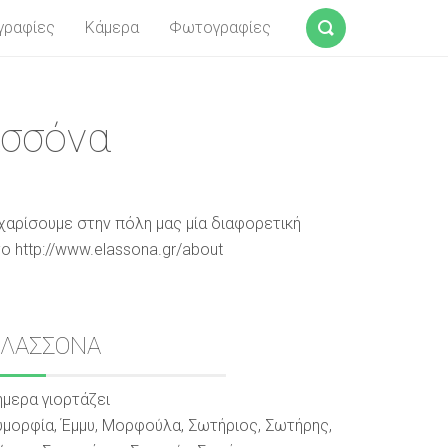
γραφίες
Κάμερα
Φωτογραφίες
Αναζήτηση
ασσόνα
χαρίσουμε στην πόλη μας μία διαφορετική
ο http://www.elassona.gr/about
Sidebar
ΕΛΑΣΣΟΝΑ
ήμερα γιορτάζει
υμορφία, Έμμυ, Μορφούλα, Σωτήριος, Σωτήρης,