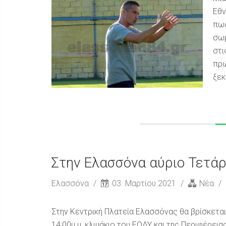
Εθν
πως
σωμ
στι
πρω
ξεκ
Στην Ελασσόνα αύριο Τετά
Ελασσόνα
03. Μαρτίου 2021
Νέα
Στην Κεντρική Πλατεία Ελασσόνας θα βρίσκεται 
14:00μ.μ, κλιμάκιο του ΕΟΔΥ και της Περιφέρει