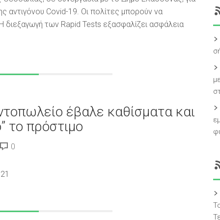
ς αντιγόνου Covid-19. Οι πολίτες μπορούν να
Η διεξαγωγή των Rapid Tests εξασφαλίζει ασφάλεια
σή
με
σ
ντοπωλείο έβαλε καθίσματα και
ε
” το πρόστιμο
φ
0
021
Το
Τ