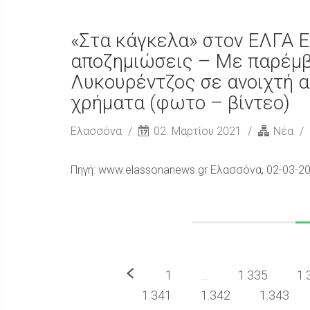
«Στα κάγκελα» στον ΕΛΓΑ Ε
αποζημιώσεις – Με παρέμ
Λυκουρέντζος σε ανοιχτή α
χρήματα (φωτο – βίντεο)
Ελασσόνα
02. Μαρτίου 2021
Νέα
Πηγή: www.elassonanews.gr Ελασσόνα, 02-03-2
Προηγούμενο
1
…
1.335
1.
1.341
1.342
1.343