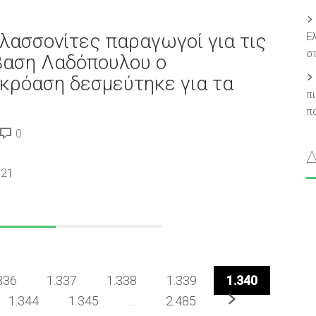
λασσονίτες παραγωγοί για τις
Ε
σ
βαση Λαδόπουλου ο
κρόαση δεσμεύτηκε για τα
π
π
0
021
336
1.337
1.338
1.339
1.340
Επόμενο
1.344
1.345
…
2.485