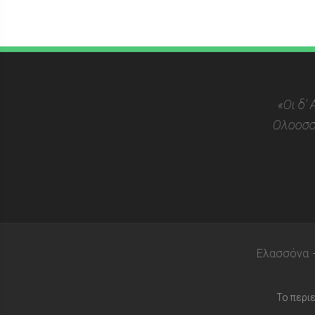
«Οι δ’
Ολοοσσ
Ελασσόνα
Το περι