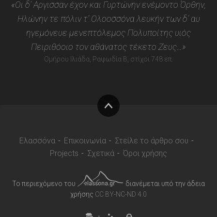
«Οι δ’ Αργισσαν έχον και Γυρτώνην ενέμοντο Όρθην,
Ηλώνην τε πόλιν τ’ Ολοοσσόνα λευκήν των δ’ αυ
ηγεμόνευε μενεπτόλεμος Πολυποίτης υιός
Πειριθόοιο τον αθάνατος τέκετο Ζευς…»
Ομήρου Ιλιάδα, Ραψωδία Β, στίχοι 748 επ.
Στην
κορυφή
Ελασσόνα
Επικοινωνία
Στείλε το άρθρο σου
Projects
Σχετικά
Όροι χρήσης
Το περιεχόμενο του
διανέμεται υπό την άδεια
χρήσης
CC BY-NC-ND 4.0