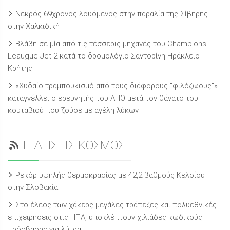
Νεκρός 69χρονος λουόμενος στην παραλία της Σίβηρης
στην Χαλκιδική
Βλάβη σε μία από τις τέσσερις μηχανές του Champions
Leaugue Jet 2 κατά το δρομολόγιο Σαντορίνη-Ηράκλειο
Κρήτης
«Χυδαίο τραμπουκισμό από τους διάφορους "φιλόζωους"»
καταγγέλλει ο ερευνητής του ΑΠΘ μετά τον θάνατο του
κουταβιού που ζούσε με αγέλη λύκων
ΕΙΔΗΣΕΙΣ ΚΟΣΜΟΣ
Ρεκόρ υψηλής θερμοκρασίας με 42,2 βαθμούς Κελσίου
στην Σλοβακία
Στο έλεος των χάκερς μεγάλες τράπεζες και πολυεθνικές
επιχειρήσεις στις ΗΠΑ, υποκλέπτουν χιλιάδες κωδικούς
πρόσβασης για λύτρα