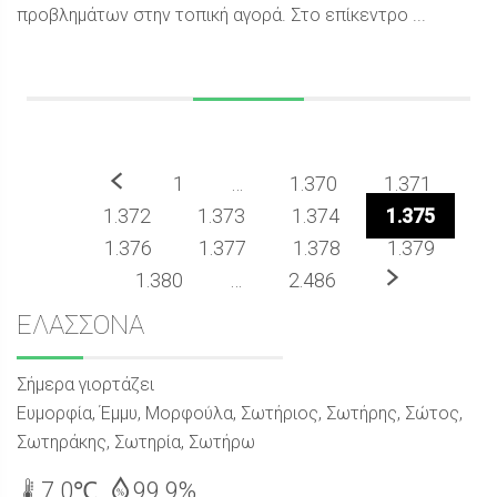
προβλημάτων στην τοπική αγορά. Στο επίκεντρο ...
Προηγούμενο
1
…
1.370
1.371
1.372
1.373
1.374
1.375
1.376
1.377
1.378
1.379
Επόμενο
1.380
…
2.486
Sidebar
ΕΛΑΣΣΟΝΑ
Σήμερα γιορτάζει
Ευμορφία, Έμμυ, Μορφούλα, Σωτήριος, Σωτήρης, Σώτος,
Σωτηράκης, Σωτηρία, Σωτήρω
7.0℃
99.9%