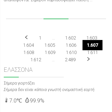
Προηγούμενο
1
…
1.602
1.603
1.604
1.605
1.606
1.607
1.608
1.609
1.610
1.611
Επόμενο
1.612
…
2.489
Sidebar
ΕΛΑΣΣΟΝΑ
Σήμερα γιορτάζει
Σήμερα δεν είναι κάποια γνωστή ονομαστική εορτή
7.0℃
99.9%