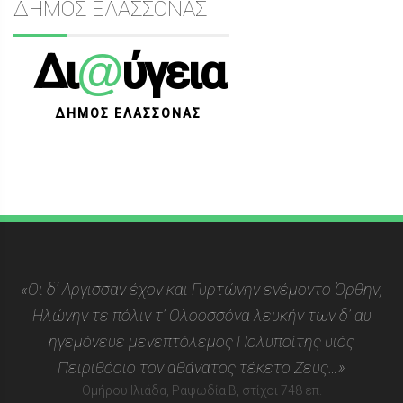
ΔΗΜΟΣ ΕΛΑΣΣΟΝΑΣ
@
Δι
ύγεια
ΔΗΜΟΣ ΕΛΑΣΣΟΝΑΣ
«Οι δ’ Αργισσαν έχον και Γυρτώνην ενέμοντο Όρθην,
Ηλώνην τε πόλιν τ’ Ολοοσσόνα λευκήν των δ’ αυ
ηγεμόνευε μενεπτόλεμος Πολυποίτης υιός
Πειριθόοιο τον αθάνατος τέκετο Ζευς…»
Ομήρου Ιλιάδα, Ραψωδία Β, στίχοι 748 επ.