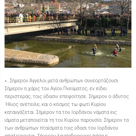
«…Σήμερον Άγγελοι μετά ανθρώπων συνεορτάζουσι.
Σήμερον η χάρις του Αγίου Πνεύματος, εν είδει
περιστεράς, τοις ύδασιν επεφοίτησε. Σήμερον ο άδυτος
΄Ηλιος ανέτειλε, και ο κόσμος τω φωτί Κυρίου
καταυγάζεται. Σήμερον τα του Ιορδάνου νάματα εις
ιάματα μεταποιείται τη του Κυρίου παρουσία. Σήμερον τα
των ανθρώπων πταίσματα τοις ύδασι του Ιορδάνου
απαλείφονται. Σήμερον λαμπαδοφεγγεί πάσα η ...