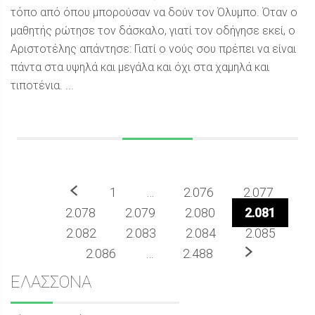
τόπο από όπου μπορούσαν να δούν τον Όλυμπο. Όταν ο
μαθητής ρώτησε τον δάσκαλο, γιατί τον οδήγησε εκεί, ο
Αριστοτέλης απάντησε: Γιατί ο νούς σου πρέπει να είναι
πάντα στα υψηλά και μεγάλα και όχι στα χαμηλά και
τιποτένια. ...
Προηγούμενο
1
…
2.076
2.077
2.078
2.079
2.080
2.081
2.082
2.083
2.084
2.085
Επόμενο
2.086
…
2.488
Sidebar
ΕΛΑΣΣΟΝΑ