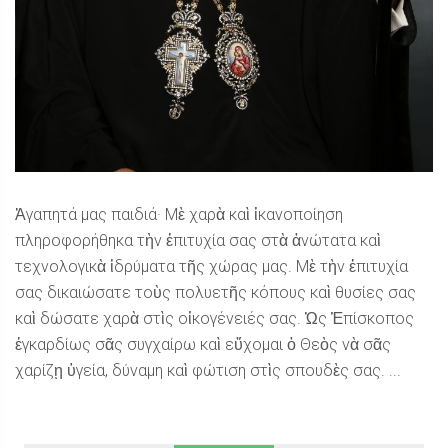
Ἀγαπητά μας παιδιά· Μὲ χαρὰ καὶ ἱκανοποίηση
πληροφορήθηκα τὴν ἐπιτυχία σας στὰ ἀνώτατα καὶ
τεχνολογικὰ ἱδρύματα τῆς χώρας μας. Μὲ τὴν ἐπιτυχία
σας δικαιώσατε τοὺς πολυετῆς κόπους καὶ θυσίες σας
καὶ δώσατε χαρὰ στὶς οἰκογένειές σας. Ὡς Ἐπίσκοπος
ἐγκαρδίως σᾶς συγχαίρω καὶ εὔχομαι ὁ Θεὸς νὰ σᾶς
χαρίζῃ ὑγεία, δύναμη καὶ φώτιση στὶς σπουδὲς σας. ...