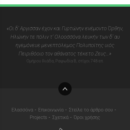
«Οι δ’ Αργισσαν έχον και Γυρτώνην ενέμοντο Όρθην,
Ηλώνην τε πόλιν τ’ Ολοοσσόνα λευκήν των δ’ αυ
ηγεμόνευε μενεπτόλεμος Πολυποίτης υιός
Πειριθόοιο τον αθάνατος τέκετο Ζευς…»
Ομήρου Ιλιάδα, Ραψωδία Β, στίχοι 748 επ.
Στην
κορυφή
Ελασσόνα
Επικοινωνία
Στείλε το άρθρο σου
Projects
Σχετικά
Όροι χρήσης