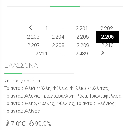
Προηγούμενο
1
…
2.201
2.202
2.203
2.204
2.205
2.206
2.207
2.208
2.209
2.210
Επόμενο
2.211
…
2.489
Sidebar
ΕΛΑΣΣΟΝΑ
Σήμερα γιορτάζει
Τριανταφυλλιά, Φύλλη, Φύλλια, Φυλλιώ, Φυλλίτσα,
Τριανταφυλλένια, Τριανταφυλλίνη, Ρόζα, Τριαντάφυλλος,
Τριανταφύλλης, Φύλλης, Φύλλιος, Τριανταφυλλένιος,
Τριανταφυλλίνος
7.0℃
99.9%