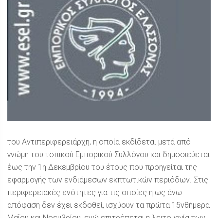
του Αντιπεριφερειάρχη, η οποία εκδίδεται μετά από
γνώμη του τοπικού Εμπορικού Συλλόγου και δημοσιεύεται
έως την 1η Δεκεμβρίου του έτους που προηγείται της
εφαρμογής των ενδιάμεσων εκπτωτικών περιόδων. Στις
περιφερειακές ενότητες για τις οποίες η ως άνω
απόφαση δεν έχει εκδοθεί, ισχύουν τα πρώτα 15νθήμερα
Μαΐου και Νοεμβρίου, ενώ επιτρέπεται η λειτουργία των