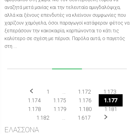
αναζητά μετά μανίας και την τελευταία αμυγδαλόψιχα,
αλλά και ξένους επενδυτές να κλείνουν συμφωνίες που
χαρίζουν χαμόγελα, όσοι παραγωγοί κατάφεραν φέτος να
ξεπεράσουν την κακοκαιρία, καρπώνονται το κάτι τις
καλύτερο σε σχέση με πέρυσι. Παρόλα αυτά, ο παγετός
στη ...
Προηγούμενο
1
…
1.172
1.173
1.174
1.175
1.176
1.177
1.178
1.179
1.180
1.181
Επόμενο
1.182
…
1.617
Sidebar
ΕΛΑΣΣΟΝΑ