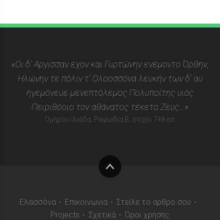
«Οι δ’ Αργισσαν έχον και Γυρτώνην ενέμοντο Όρθην,
Ηλώνην τε πόλιν τ’ Ολοοσσόνα λευκήν των δ’ αυ
ηγεμόνευε μενεπτόλεμος Πολυποίτης υιός
Πειριθόοιο τον αθάνατος τέκετο Ζευς…»
Ομήρου Ιλιάδα, Ραψωδία Β, στίχοι 748 επ.
Στην
κορυφή
Ελασσόνα
Επικοινωνία
Στείλε το άρθρο σου
Projects
Σχετικά
Όροι χρήσης