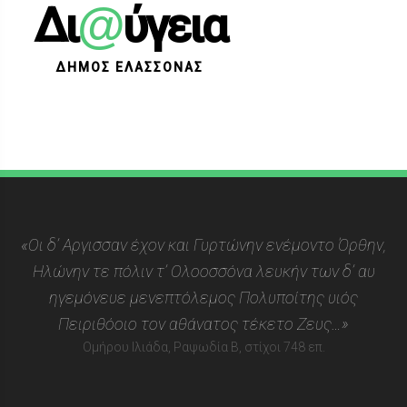
@
Δι
ύγεια
ΔΗΜΟΣ ΕΛΑΣΣΟΝΑΣ
«Οι δ’ Αργισσαν έχον και Γυρτώνην ενέμοντο Όρθην,
Ηλώνην τε πόλιν τ’ Ολοοσσόνα λευκήν των δ’ αυ
ηγεμόνευε μενεπτόλεμος Πολυποίτης υιός
Πειριθόοιο τον αθάνατος τέκετο Ζευς…»
Ομήρου Ιλιάδα, Ραψωδία Β, στίχοι 748 επ.