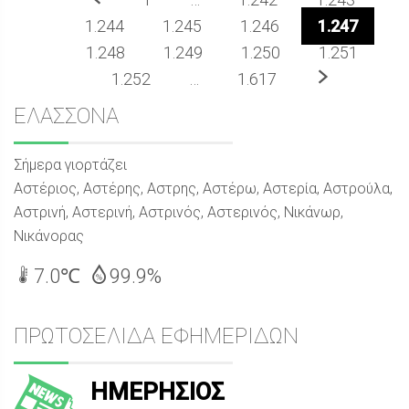
1.244
1.245
1.246
1.247
1.248
1.249
1.250
1.251
Επόμενο
1.252
…
1.617
Sidebar
ΕΛΑΣΣΟΝΑ
Σήμερα γιορτάζει
Αστέριος, Αστέρης, Αστρης, Αστέρω, Αστερία, Αστρούλα,
Αστρινή, Αστερινή, Αστρινός, Αστερινός, Νικάνωρ,
Νικάνορας
7.0℃
99.9%
ΠΡΩΤΟΣΕΛΙΔΑ ΕΦΗΜΕΡΙΔΩΝ
ΗΜΕΡΗΣΙΟΣ