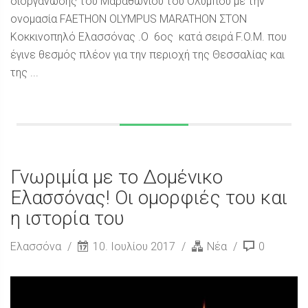
διοργάνωσης του Μαραθωνίου του Ολύμπου με την
ονομασία FAETHON OLYMPUS MARATHON ΣΤΟΝ
Κοκκινοπηλό Ελασσόνας .Ο 6ος κατά σειρά F.O.M. που
έγινε θεσμός πλέον για την περιοχή της Θεσσαλίας και
της ...
Γνωριμία με το Δομένικο
Ελασσόνας! Οι ομορφιές του και
η ιστορία του
Ελασσόνα
10. Ιουλίου 2017
Νέα
0