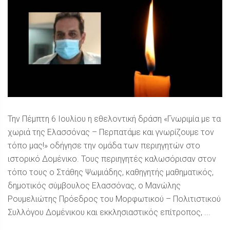
Την Πέμπτη 6 Ιουλίου η εθελοντική δράση «Γνωριμία με τα
χωριά της Ελασσόνας – Περπατάμε και γνωρίζουμε τον
τόπο μας!» οδήγησε την ομάδα των περιηγητών στο
ιστορικό Δομένικο. Τους περιηγητές καλωσόρισαν στον
τόπο τους ο Στάθης Ψωμιάδης, καθηγητής μαθηματικός,
δημοτικός σύμβουλος Ελασσόνας, ο Μανώλης
Ρουμελιώτης Πρόεδρος του Μορφωτικού – Πολιτιστικού
Συλλόγου Δομένικου και εκκλησιαστικός επίτροπος, ...