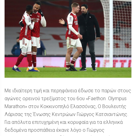
Με ιδιαίτερη τιμή και περηφάνεια έδωσε το παρών στους
αγώνες ορεινού τρεξίματος του 6ου «Faethon Olympus
Marathon» στον Κοκκινοπηλό Ελασσόνας, Ο Βουλευτής
Λάρισας της Ένωσης Κεντρώων Γιώργος Κατσιαντώνης.
Για απόλυτα επιτυχημένη και κορυφαία για τα ελληνικά
δεδομένα προσπάθεια έκανε λόγο ο Γιώργος