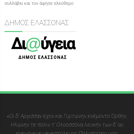
συλλάβει και τον άφησε ελεύθερο
ΔΗΜΟΣ ΕΛΑΣΣΟΝΑΣ
@
Δι
ύγεια
ΔΗΜΟΣ ΕΛΑΣΣΟΝΑΣ
«Οι δ’ Αργισσαν έχον και Γυρτώνην ενέμοντο Όρθην,
Ηλώνην τε πόλιν τ’ Ολοοσσόνα λευκήν των δ’ αυ
ηγεμόνευε μενεπτόλεμος Πολυποίτης υιός