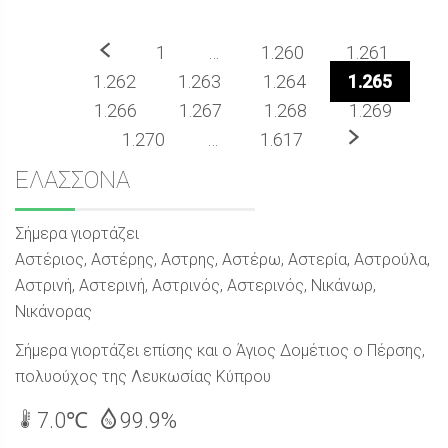
Προηγούμενο
1
…
1.260
1.261
1.262
1.263
1.264
1.265
1.266
1.267
1.268
1.269
Επόμενο
1.270
…
1.617
Sidebar
ΕΛΑΣΣΟΝΑ
Σήμερα γιορτάζει
Αστέριος, Αστέρης, Αστρης, Αστέρω, Αστερία, Αστρούλα,
Αστρινή, Αστερινή, Αστρινός, Αστερινός, Νικάνωρ,
Νικάνορας
Σήμερα γιορτάζει επίσης και ο Άγιος Δομέτιος ο Πέρσης,
πολυούχος της Λευκωσίας Κύπρου
7.0℃
99.9%