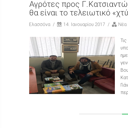
Αγρότες προς Γ.Κατσιαντώ
θα είναι το τελειωτικό «χτ
Ελασσόνα
14. Ιανουαρίου 2017
Νέα
Τις
υπο
ημε
γεν
Βου
Κατ
Γιά
περ