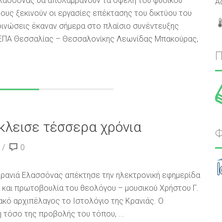
Ελασσόνας θα απολαμβάνουν τα οφέλη του φυσικού
Α
ους ξεκινούν οι εργασίες επέκτασης του δικτύου του
οινώσεις έκαναν σήμερα στο πλαίσιο συνέντευξης
 ΕΠΑ Θεσσαλίας – Θεσσαλονίκης Λεωνίδας Μπακούρας,
έκλεισε τέσσερα χρόνια
Φ
0
Κρανιά Ελασσόνας απέκτησε την ηλεκτρονική εφημερίδα
α και πρωτοβουλία του θεολόγου – μουσικού Χρήστου Γ.
ακό αρχιπέλαγος το Ιστολόγιο της Κρανιάς. Ο
 τόσο της προβολής του τόπου, ...