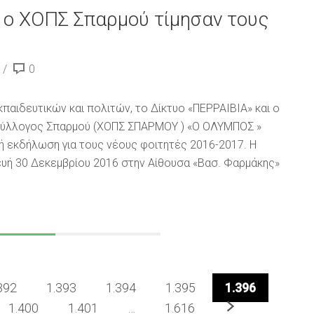
 ο ΧΟΠΣ Σπαρμού τίμησαν τους
0
παιδευτικών και πολιτών, το Δίκτυο «ΠΕΡΡΑΙΒΙΑ» και ο
 Σύλλογος Σπαρμού (ΧΟΠΣ ΣΠΑΡΜΟΥ ) «Ο ΟΛΥΜΠΟΣ »
ή εκδήλωση για τους νέους φοιτητές 2016-2017. Η
υή 30 Δεκεμβρίου 2016 στην Αίθουσα «Βασ. Φαρμάκης»
392
1.393
1.394
1.395
1.396
Επόμενο
1.400
1.401
…
1.616