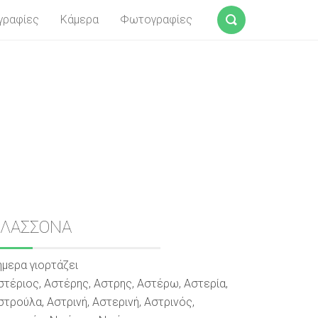
γραφίες
Κάμερα
Φωτογραφίες
Αναζήτηση
Sidebar
ΕΛΑΣΣΟΝΑ
ήμερα γιορτάζει
στέριος, Αστέρης, Αστρης, Αστέρω, Αστερία,
στρούλα, Αστρινή, Αστερινή, Αστρινός,