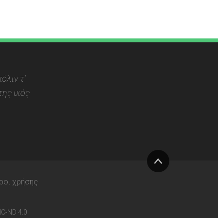
όλιν τ’
ης υιός
Στην
ροι χρήσης
κορυφή
C-ND 4.0