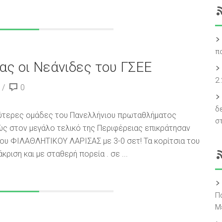
π
ς οι Νεάνιδες του ΓΣΕΕ
2
0
δ
αλύτερες ομάδες του Πανελλήνιου πρωταθλήματος
σ
ώς στον μεγάλο τελικό της Περιφέρειας επικράτησαν
 του ΦΙΛΑΘΛΗΤΙΚΟΥ ΛΑΡΙΣΑΣ με 3-0 σετ! Τα κορίτσια του
ριση και με σταθερή πορεία . σε ...
Π
Μ