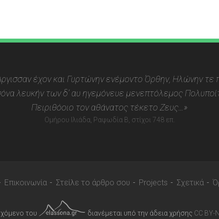
 Αργισσαν έχον και Γυρτώνην ενέμοντο Όρθην, Ηλώνην τε π
όνα λευκήν των δ’ αυ ηγεμόνευε μενεπτόλεμος Πολυποίτ
Πειριθόοιο τον αθάνατος τέκετο Ζευς…»
Ομήρου Ιλιάδα, Ραψωδία Β, στίχοι 748 επ.
Επικοινωνία
Στείλε το άρθρο σου
Projects
Σχετικά
Ό
εχόμενο του
διανέμεται υπό την άδεια χρήσης
CC BY-N