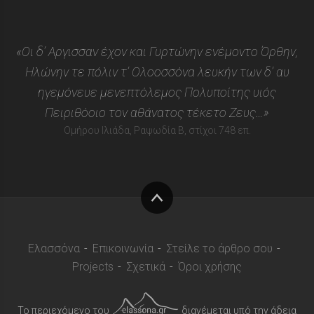
«Οι δ’ Αργισσαν έχον και Γυρτώνην ενέμοντο Όρθην,
Ηλώνην τε πόλιν τ’ Ολοοσσόνα λευκήν των δ’ αυ
ηγεμόνευε μενεπτόλεμος Πολυποίτης υιός
Πειριθόοιο τον αθάνατος τέκετο Ζευς…»
Ομήρου Ιλιάδα, Ραψωδία Β, στίχοι 748 επ.
Στην
κορυφή
Ελασσόνα
Επικοινωνία
Στείλε το άρθρο σου
Projects
Σχετικά
Όροι χρήσης
Το περιεχόμενο του
διανέμεται υπό την άδεια