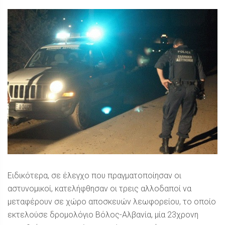
Ειδικότερα, σε έλεγχο που πραγματοποίησαν οι
αστυνομικοί, κατελήφθησαν οι τρεις αλλοδαποί να
μεταφέρουν σε χώρο αποσκευών λεωφορείου, το οποίο
εκτελούσε δρομολόγιο Βόλος-Αλβανία, μία 23χρονη