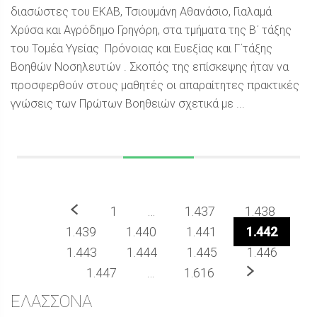
διασώστες του ΕΚΑΒ, Τσιουμάνη Αθανάσιο, Γιαλαμά
Χρύσα και Αγρόδημο Γρηγόρη, στα τμήματα της Β΄ τάξης
του Τομέα Υγείας Πρόνοιας και Ευεξίας και Γ΄τάξης
Βοηθών Νοσηλευτών . Σκοπός της επίσκεψης ήταν να
προσφερθούν στους μαθητές οι απαραίτητες πρακτικές
γνώσεις των Πρώτων Βοηθειών σχετικά με ...
Προηγούμενο
1
…
1.437
1.438
1.439
1.440
1.441
1.442
1.443
1.444
1.445
1.446
Επόμενο
1.447
…
1.616
Sidebar
ΕΛΑΣΣΟΝΑ