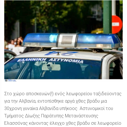
Στο χώρο αποσκευών(!) ενός λεωφορείου ταξιδεύοντας
για την Αλβανία, εντοπίσθηκε αργά χθες βράδυ μια
30χρονη γυναίκα Αλβανίδα υπήκοος. Αστυνομικοί του
Τμήματος Δίωξης Παράτυπης Μετανάστευσης
Ελασσόνας κάνοντας έλεγχο χθες βράδυ σε λεωφορείο