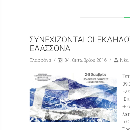
ΣΥΝΕΧΙΖΟΝΤΑΙ ΟΙ ΕΚΔΗΛΩΣ
ΕΛΑΣΣΟΝΑ
Ελασσόνα
04. Οκτωβρίου 2016
Νέα
Τετ
09:
Ελε
-Επ
-Εκ
λεπ
5 
Ώρα