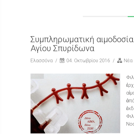
Συμπληρωματική αιμοδοσία
Αγίου Σπυρίδωνα
Ελασσόνα
04. Οκτωβρίου 2016
Νέα
Φιλ
ἑρχ
αἱμ
ἀπό
ἐκδ
Φιλ
Νοσ