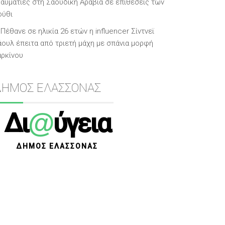
ραυματίες στη Σαουδική Αραβία σε επιθέσεις των
ούθι
Πέθανε σε ηλικία 26 ετών η influencer Σίντνεϊ
άουλ έπειτα από τριετή μάχη με σπάνια μορφή
αρκίνου
ΔΗΜΟΣ ΕΛΑΣΣΟΝΑΣ
@
Δι
ύγεια
ΔΗΜΟΣ ΕΛΑΣΣΟΝΑΣ