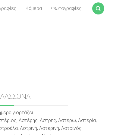
γραφίες
Κάμερα
Φωτογραφίες
Αναζήτηση
Sidebar
ΕΛΑΣΣΟΝΑ
ήμερα γιορτάζει
στέριος, Αστέρης, Αστρης, Αστέρω, Αστερία,
στρούλα, Αστρινή, Αστερινή, Αστρινός,