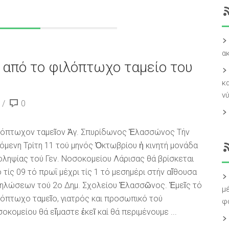
α
 από το φιλόπτωχο ταμείο του
κα
ν
0
όπτωχον ταμεῖον Ἁγ. Σπυρίδωνος Ἐλασσώνος Τήν
όμενη Τρίτη 11 τού μηνός Ὀκτωβρίου ἡ κινητή μονάδα
οληψίας τού Γεν. Νοσοκομείου Λάρισας θά βρίσκεται
 τίς 09 τό πρωΐ μέχρι τίς 1 τό μεσημέρι στήν αἴθουσα
ηλώσεων τού 2ο Δημ. Σχολείου Ἐλασσῶνος. Ἐμεῖς τό
μ
όπτωχο ταμεῖο, γιατρός και προσωπικό τού
φ
οκομείου θά εἴμαστε ἐκεῖ καί θά περιμένουμε ...