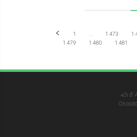
Προηγούμενο
1
…
1.473
1.
1.479
1.480
1.481
«Οι δ’
Ολοοσσ