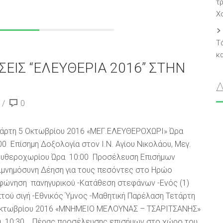
τ
Χ
Τ
κ
ΕΙΣ “ΕΛΕΥΘΕΡΙΑ 2016” ΣΤΗΝ
0
άρτη 5 Οκτωβρίου 2016 «ΜΕΓ.ΕΛΕΥΘΕΡΟΧΩΡΙ» Ώρα
00 Επίσημη Δοξολογία στον Ι.Ν. Αγίου Νικολάου, Μεγ.
υθεροχωρίου Ώρα 10:00 Προσέλευση Επισήμων
ιμνημόσυνη Δέηση για τους πεσόντες στο Ηρώο
φώνηση πανηγυρικού -Κατάθεση στεφάνων -Ενός (1)
τού σιγή -Εθνικός Ύμνος -Μαθητική Παρέλαση Τετάρτη
Οκτωβρίου 2016 «ΜΝΗΜΕΙΟ ΜΕΛΟΥΝΑΣ – ΤΣΑΡΙΤΣΑΝΗΣ»
 10:30 Πέρας προσέλευσης επισήμων στο χώρο του