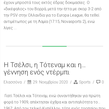
έχουν μπροστά τους εκτός έδρας δοκιμασίες. Ο
«δικέφαλος» του Βορρά, μετά την ήττα με σκορ 3-2 από
την PSV στην Ολλανδία για το Europa League, θα τεθεί
αντιμέτωπος με τη Λαμία (17:15, Novasports 2), ενώ
λίγες ...
Η Τσέλσι, η Τότεναμ και η…
γέννηση ενός ντέρμπι
Ελασσόνα
29. Νοεμβρίου 2020
Sports
0
Γιατί Τσέλσι και Τότεναμ, ενώ συναντήθηκαν για πρώτη
φορά το 1909, απέκτησαν έχθρα και αντιπαλότητα το…
1967; Από τον τελικό Κυπέλλου, τότε ενός τροπαίου που