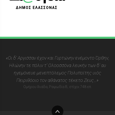
ΔΗΜΟΣ ΕΛΑΣΣΟΝΑΣ
«Οι δ’ Αργισσαν έχον και Γυρτώνην ενέμοντο Όρθην,
Ηλώνην τε πόλιν τ’ Ολοοσσόνα λευκήν των δ’ αυ
ηγεμόνευε μενεπτόλεμος Πολυποίτης υιός
Πειριθόοιο τον αθάνατος τέκετο Ζευς…»
Ομήρου Ιλιάδα, Ραψωδία Β, στίχοι 748 επ.
Στην