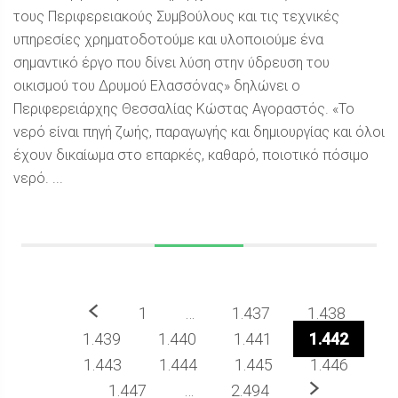
τους Περιφερειακούς Συμβούλους και τις τεχνικές
υπηρεσίες χρηματοδοτούμε και υλοποιούμε ένα
σημαντικό έργο που δίνει λύση στην ύδρευση του
οικισμού του Δρυμού Ελασσόνας» δηλώνει ο
Περιφερειάρχης Θεσσαλίας Κώστας Αγοραστός. «Το
νερό είναι πηγή ζωής, παραγωγής και δημιουργίας και όλοι
έχουν δικαίωμα στο επαρκές, καθαρό, ποιοτικό πόσιμο
νερό. ...
Προηγούμενο
1
…
1.437
1.438
1.439
1.440
1.441
1.442
1.443
1.444
1.445
1.446
Επόμενο
1.447
…
2.494