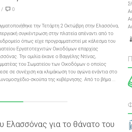
Σ
0
Α
Α
γματοποιήθηκε την Τετάρτη 2 Οκτώβρη στην Ελασσόνα,
Α
περγιακή συγκέντρωση στην πλατεία απέναντι από το
υδρομείο όπως είχε προγραμματιστεί με κάλεσμα του
ατείου Εργατοτεχνιτών Οικοδόμων επαρχίας
σσόνας. Την ομιλία έκανε ο Βαγγέλης Ντίνας,
μματέας του Σωματείου των Οικοδόμων ο οποίος
εσε σε συνέχιση και κλιμάκωση του αγώνα ενάντια στο
υνομοσχέδιο-σκούπα της κυβέρνησης. Από το βήμα ...
Φ
υ Ελασσόνας για το θάνατο του