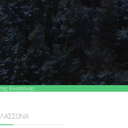
 της Ελασσόνας.
Sidebar
ΕΛΑΣΣΟΝΑ