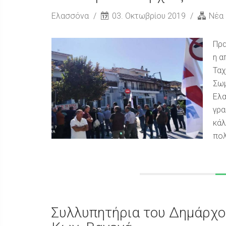
Ελασσόνα
03. Οκτωβρίου 2019
Νέα
Πρα
η α
Ταχ
Σωμ
Ελα
γρα
κάλ
πολ
Συλλυπητήρια του Δημάρχο