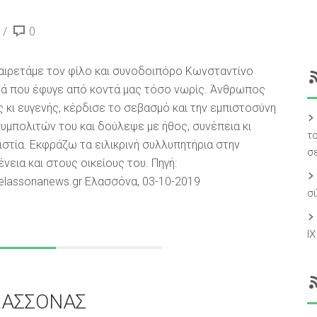
0
ιρετάμε τον φίλο και συνοδοιπόρο Κωνσταντίνο
ά που έφυγε από κοντά μας τόσο νωρίς. Άνθρωπος
 κι ευγενής, κέρδισε το σεβασμό και την εμπιστοσύνη
υμπολιτών του και δούλεψε με ήθος, συνέπεια κι
τ
ιστία. Εκφράζω τα ειλικρινή συλλυπητήρια στην
σ
ένεια και στους οικείους του. Πηγή:
lassonanews.gr Ελασσόνα, 03-10-2019
σ
Ι
ΛΑΣΣΟΝΑΣ