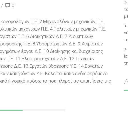
0
τ
μ
ικονομολόγων Π.Ε. 2.Μηχανολόγων μηχανικών Π.Ε.
ολιτικών μηχανικών Π.Ε. 4.Πολιτικών μηχανικών Τ.Ε.
ν
ογιστών Τ.Ε. 6.Διοικητικών Δ.Ε. 7.Διοικητικών
τ
ροφορικής Π.Ε. 8.Υδρομετρητών Δ.Ε. 9.Χειριστών
ανημάτων έργου Δ.Ε. 10.Διοίκησης και διαχείρισης
Ι
ων Τ.Ε. 11.Ηλεκτροτεχνιτών Δ.Ε. 12.Τεχνιτών
τ
ευσης Δ.Ε. 13.Εργατών ύδρευσης Υ.Ε. 14.Εργατών
ικών καθηκόντων Υ.Ε. Καλείται κάθε ενδιαφερόμενο
ικό ή νομικό πρόσωπο που πληροί τις απαιτήσεις της