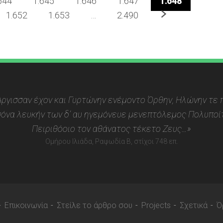
644
1.645
1.646
1.647
1.648
Επόμενο
1.652
1.653
…
2.490
 Αργισσαν έχον και Γυρτώνην ενέμοντο Όρθην, Ηλώνην τε π
όνα λευκήν των δ’ αυ ηγεμόνευε μενεπτόλεμος Πολυποίτ
Πειριθόοιο τον αθάνατος τέκετο Ζευς…»
Ομήρου Ιλιάδα, Ραψωδία Β, στίχοι 748 επ.
Επικοινωνία
Στείλε το άρθρο σου
Projects
Σχετικά
Ό