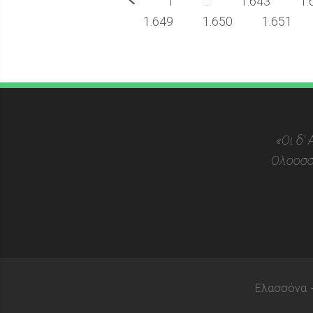
Προηγούμενο
1
…
1.643
1.
1.649
1.650
1.651
«Οι δ’
Ολοοσσ
Ελασσόνα