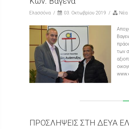
Κων. Βαγενά
Ελασσόνα
03. Οκτωβρίου 2019
Νέα
Αποχα
Βαγεν
πράος
των σ
αξιοπ
οικογ
www.e
ΠΡΟΣΛΗΨΕΙΣ ΣΤΗ ΔΕΥΑ Ε