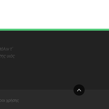
όλιν τ’
ης υιός
Στην
ροι χρήσης
κορυφή