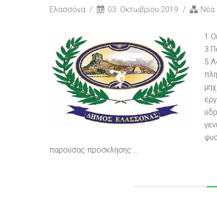
Ελασσόνα
03. Οκτωβρίου 2019
Νέα
1.Ο
3.Π
5.Λ
πλη
μηχ
έργ
ύδρ
γεν
φυσ
παρούσας πρόσκλησης ...