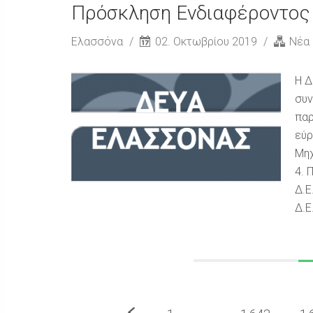
Πρόσκληση Ενδιαφέροντος 
Ελασσόνα
02. Οκτωβρίου 2019
Νέα
Η Δ
συν
παρ
εύρ
Μηχ
4. 
Δ.Ε
Δ.Ε.