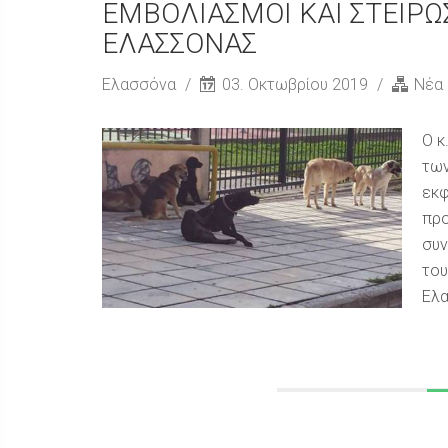
ΕΜΒΟΛΙΑΣΜΟΙ ΚΑΙ ΣΤΕΙΡ
ΕΛΑΣΣΟΝΑΣ
Ελασσόνα
03. Οκτωβρίου 2019
Νέα
Ο κ
των
εκφ
προ
συν
του
Ελα