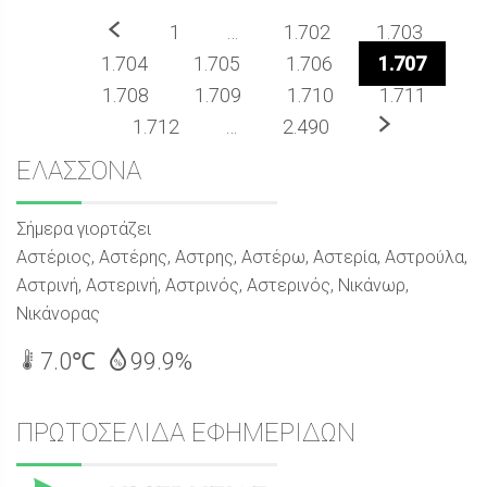
Προηγούμενο
1
…
1.702
1.703
1.704
1.705
1.706
1.707
1.708
1.709
1.710
1.711
Επόμενο
1.712
…
2.490
Sidebar
ΕΛΑΣΣΟΝΑ
Σήμερα γιορτάζει
Αστέριος, Αστέρης, Αστρης, Αστέρω, Αστερία, Αστρούλα,
Αστρινή, Αστερινή, Αστρινός, Αστερινός, Νικάνωρ,
Νικάνορας
7.0℃
99.9%
ΠΡΩΤΟΣΕΛΙΔΑ ΕΦΗΜΕΡΙΔΩΝ