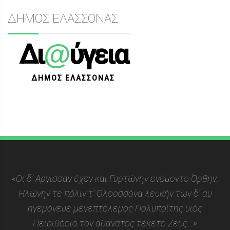
ΔΗΜΟΣ ΕΛΑΣΣΟΝΑΣ
@
Δι
ύγεια
ΔΗΜΟΣ ΕΛΑΣΣΟΝΑΣ
«Οι δ’ Αργισσαν έχον και Γυρτώνην ενέμοντο Όρθην,
Ηλώνην τε πόλιν τ’ Ολοοσσόνα λευκήν των δ’ αυ
ηγεμόνευε μενεπτόλεμος Πολυποίτης υιός
Πειριθόοιο τον αθάνατος τέκετο Ζευς…»