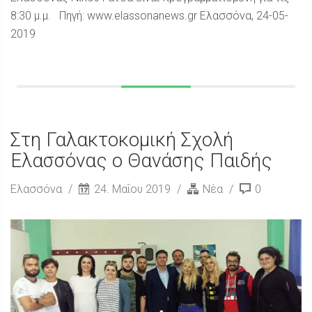
8:30 μ.μ. Πηγή: www.elassonanews.gr Ελασσόνα, 24-05-
2019
Στη Γαλακτοκομική Σχολή
Ελασσόνας ο Θανάσης Παιδής
Ελασσόνα
24. Μαΐου 2019
Νέα
0