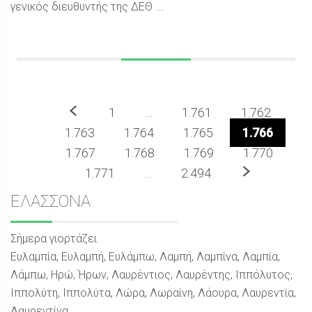
γενικός διευθυντής της ΔΕΘ ...
Προηγούμενο
1
…
1.761
1.762
1.763
1.764
1.765
1.766
1.767
1.768
1.769
1.770
Επόμενο
1.771
…
2.494
Sidebar
ΕΛΑΣΣΟΝΑ
Σήμερα γιορτάζει
Ευλαμπία, Ευλαμπή, Ευλάμπω, Λαμπή, Λαμπίνα, Λαμπία,
Λάμπω, Ηρώ, Ήρων, Λαυρέντιος, Λαυρέντης, Ιππόλυτος,
Ιππολύτη, Ιππολύτα, Λώρα, Λωραίνη, Λάουρα, Λαυρεντία,
Λαυρεντίνα