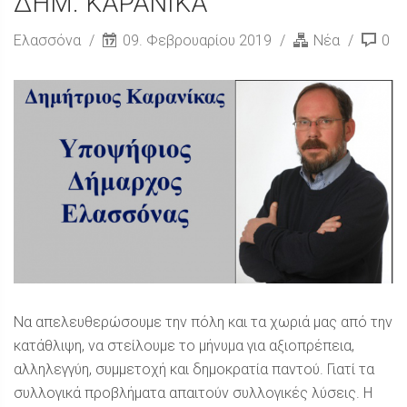
ΔΗΜ. ΚΑΡΑΝΙΚΑ
Ελασσόνα
09. Φεβρουαρίου 2019
Νέα
0
Να απελευθερώσουμε την πόλη και τα χωριά μας από την
κατάθλιψη, να στείλουμε το μήνυμα για αξιοπρέπεια,
αλληλεγγύη, συμμετοχή και δημοκρατία παντού. Γιατί τα
συλλογικά προβλήματα απαιτούν συλλογικές λύσεις. Η