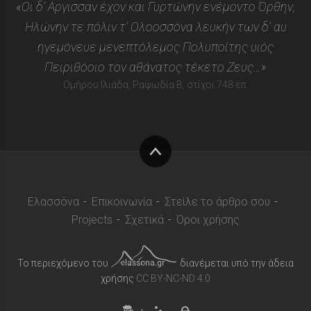
«Οι δ’ Αργισσαν έχον και Γυρτώνην ενέμοντο Όρθην,
Ηλώνην τε πόλιν τ’ Ολοοσσόνα λευκήν των δ’ αυ
ηγεμόνευε μενεπτόλεμος Πολυποίτης υιός
Πειριθόοιο τον αθάνατος τέκετο Ζευς…»
Ομήρου Ιλιάδα, Ραψωδία Β, στίχοι 748 επ.
Στην
κορυφή
Ελασσόνα
Επικοινωνία
Στείλε το άρθρο σου
Projects
Σχετικά
Όροι χρήσης
Το περιεχόμενο του
διανέμεται υπό την άδεια
χρήσης
CC BY-NC-ND 4.0