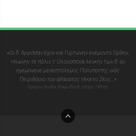
«Οι δ’ Αργισσαν έχον και Γυρτώνην ενέμοντο Όρθην,
Ηλώνην τε πόλιν τ’ Ολοοσσόνα λευκήν των δ’ αυ
ηγεμόνευε μενεπτόλεμος Πολυποίτης υιός
Πειριθόοιο τον αθάνατος τέκετο Ζευς…»
Ομήρου Ιλιάδα, Ραψωδία Β, στίχοι 748 επ.
Στην
κορυφή