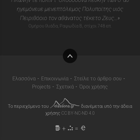
ηγεμόνευε μενεπτόλεμος Πολυποίτης υιός
Πειριθόοιο τον αθάνατος τέκετο Ζευς…»
Ομήρου Ιλιάδα, Ραψωδία Β, στίχοι 748 επ.
Στην
κορυφή
Ελασσόνα
Επικοινωνία
Στείλε το άρθρο σου
Projects
Σχετικά
Όροι χρήσης
Το περιεχόμενο του
διανέμεται υπό την άδεια
χρήσης
CC BY-NC-ND 4.0
+
=