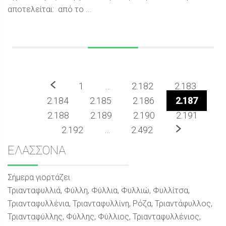
αποτελείται: από το ...
Προηγούμενο
1
…
2.182
2.183
2.184
2.185
2.186
2.187
2.188
2.189
2.190
2.191
Επόμενο
2.192
…
2.492
Sidebar
ΕΛΑΣΣΟΝΑ
Σήμερα γιορτάζει
Τριανταφυλλιά, Φύλλη, Φύλλια, Φυλλιώ, Φυλλίτσα,
Τριανταφυλλένια, Τριανταφυλλίνη, Ρόζα, Τριαντάφυλλος,
Τριανταφύλλης, Φύλλης, Φύλλιος, Τριανταφυλλένιος,