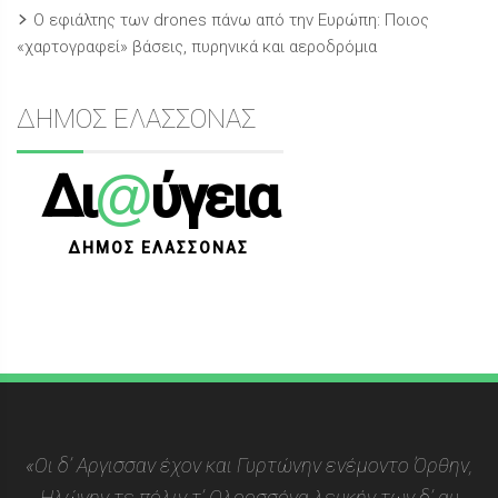
Ο εφιάλτης των drones πάνω από την Ευρώπη: Ποιος
«χαρτογραφεί» βάσεις, πυρηνικά και αεροδρόμια
ΔΗΜΟΣ ΕΛΑΣΣΟΝΑΣ
@
Δι
ύγεια
ΔΗΜΟΣ ΕΛΑΣΣΟΝΑΣ
«Οι δ’ Αργισσαν έχον και Γυρτώνην ενέμοντο Όρθην,
Ηλώνην τε πόλιν τ’ Ολοοσσόνα λευκήν των δ’ αυ