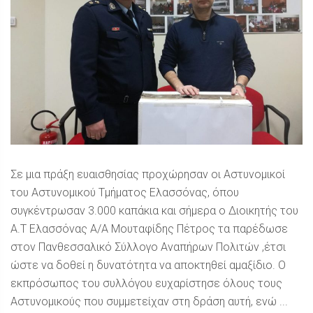
Σε μια πράξη ευαισθησίας προχώρησαν οι Αστυνομικοί
του Αστυνομικού Τμήματος Ελασσόνας, όπου
συγκέντρωσαν 3.000 καπάκια και σήμερα ο Διοικητής του
Α.Τ Ελασσόνας Α/Α Μουταφίδης Πέτρος τα παρέδωσε
στον Πανθεσσαλικό Σύλλογο Αναπήρων Πολιτών ,έτσι
ώστε να δοθεί η δυνατότητα να αποκτηθεί αμαξίδιο. Ο
εκπρόσωπος του συλλόγου ευχαρίστησε όλους τους
Αστυνομικούς που συμμετείχαν στη δράση αυτή, ενώ ...