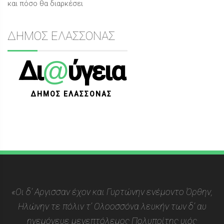
και πόσο θα διαρκέσει
ΔΗΜΟΣ ΕΛΑΣΣΟΝΑΣ
@
Δι
ύγεια
ΔΗΜΟΣ ΕΛΑΣΣΟΝΑΣ
«Οι δ’ Αργισσαν έχον και Γυρτώνην ενέμοντο Όρθην,
Ηλώνην τε πόλιν τ’ Ολοοσσόνα λευκήν των δ’ αυ
ηγεμόνευε μενεπτόλεμος Πολυποίτης υιός