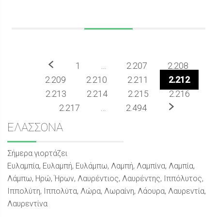
Προηγούμενο
1
…
2.207
2.208
2.209
2.210
2.211
2.212
2.213
2.214
2.215
2.216
Επόμενο
2.217
…
2.494
Sidebar
ΕΛΑΣΣΟΝΑ
Σήμερα γιορτάζει
Ευλαμπία, Ευλαμπή, Ευλάμπω, Λαμπή, Λαμπίνα, Λαμπία,
Λάμπω, Ηρώ, Ήρων, Λαυρέντιος, Λαυρέντης, Ιππόλυτος,
Ιππολύτη, Ιππολύτα, Λώρα, Λωραίνη, Λάουρα, Λαυρεντία,
Λαυρεντίνα