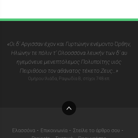
«Οι δ’ Αργισσαν έχον και Γυρτώνην ενέμοντο Όρθην,
Ηλώνην τε πόλιν τ’ Ολοοσσόνα λευκήν των δ’ αυ
ηγεμόνευε μενεπτόλεμος Πολυποίτης υιός
Πειριθόοιο τον αθάνατος τέκετο Ζευς…»
Ομήρου Ιλιάδα, Ραψωδία Β, στίχοι 748 επ.
Στην
κορυφή
Ελασσόνα
Επικοινωνία
Στείλε το άρθρο σου