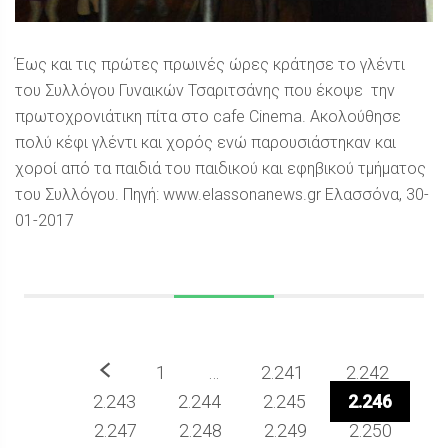
Έως και τις πρώτες πρωινές ώρες κράτησε το γλέντι
του Συλλόγου Γυναικών Τσαριτσάνης που έκοψε την
πρωτοχρονιάτικη πίτα στο cafe Cinema. Ακολούθησε
πολύ κέφι γλέντι και χορός ενώ παρουσιάστηκαν και
χοροί από τα παιδιά του παιδικού και εφηβικού τμήματος
του Συλλόγου. Πηγή: www.elassonanews.gr Ελασσόνα, 30-
01-2017
Προηγούμενο
1
…
2.241
2.242
2.243
2.244
2.245
2.246
2.247
2.248
2.249
2.250