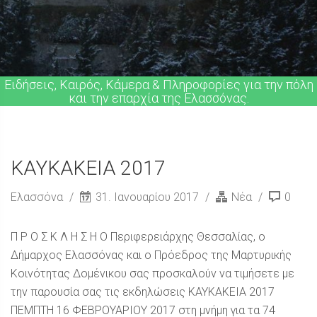
Ειδήσεις, Καιρός, Κάμερα & Πληροφορίες για την πόλη
και την επαρχία της Ελασσόνας.
ΚΑΥΚΑΚΕΙΑ 2017
Ελασσόνα
31. Ιανουαρίου 2017
Νέα
0
Π Ρ Ο Σ Κ Λ Η Σ Η Ο Περιφερειάρχης Θεσσαλίας, ο
Δήμαρχος Ελασσόνας και ο Πρόεδρος της Μαρτυρικής
Κοινότητας Δομένικου σας προσκαλούν να τιμήσετε με
την παρουσία σας τις εκδηλώσεις ΚΑΥΚΑΚΕΙΑ 2017
ΠΕΜΠΤΗ 16 ΦΕΒΡΟΥΑΡΙΟΥ 2017 στη μνήμη για τα 74