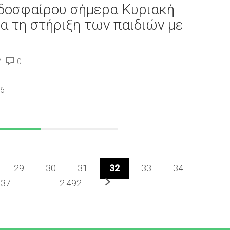
δοσφαίρου σήμερα Κυριακή
α τη στήριξη των παιδιών με
0
26
29
30
31
32
33
34
Επόμενο
37
…
2.492