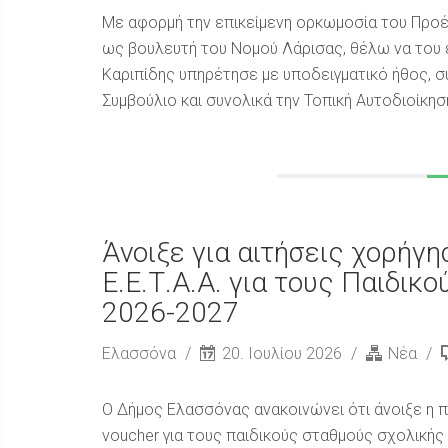
Με αφορμή την επικείμενη ορκωμοσία του Προέδ
ως βουλευτή του Νομού Λάρισας, θέλω να του 
Καριπίδης υπηρέτησε με υποδειγματικό ήθος, σ
Συμβούλιο και συνολικά την Τοπική Αυτοδιοίκηση,
Άνοιξε για αιτήσεις χορή
Ε.Ε.Τ.Α.Α. για τους Παιδικ
2026-2027
Ελασσόνα
20. Ιουλίου 2026
Νέα
Ο Δήμος Ελασσόνας ανακοινώνει ότι άνοιξε η 
voucher για τους παιδικούς σταθμούς σχολική