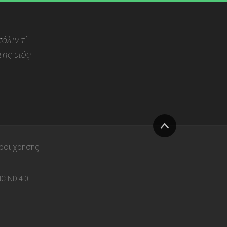
όλιν τ’
ης υιός
Στην
ροι χρήσης
κορυφή
C-ND 4.0