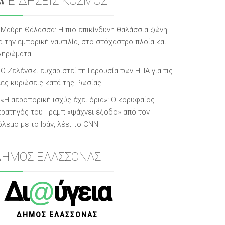
ΕΙΔΗΣΕΙΣ ΚΟΣΜΟΣ
Μαύρη Θάλασσα: Η πιο επικίνδυνη θαλάσσια ζώνη
α την εμπορική ναυτιλία, στο στόχαστρο πλοία και
ληρώματα
Ο Ζελένσκι ευχαριστεί τη Γερουσία των ΗΠΑ για τις
έες κυρώσεις κατά της Ρωσίας
«Η αεροπορική ισχύς έχει όρια»: Ο κορυφαίος
τρατηγός του Τραμπ «ψάχνει έξοδο» από τον
λεμο με το Ιράν, λέει το CNN
ΔΗΜΟΣ ΕΛΑΣΣΟΝΑΣ
@
Δι
ύγεια
ΔΗΜΟΣ ΕΛΑΣΣΟΝΑΣ