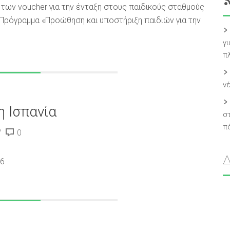
των voucher για την ένταξη στους παιδικούς σταθμούς
Πρόγραμμα «Προώθηση και υποστήριξη παιδιών για την
γι
π
ν
η Ισπανία
σ
πό
0
26