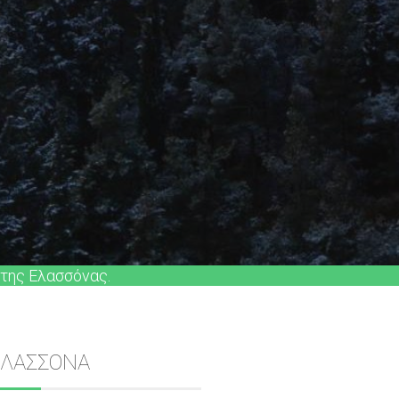
 της Ελασσόνας.
Sidebar
ΕΛΑΣΣΟΝΑ