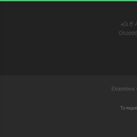
«Οι δ’
Ολοοσσ
Ελασσόνα
Το περι