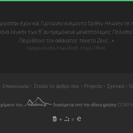
 Αργισσαν έχον και Γυρτώνην ενέμοντο Όρθην, Ηλώνην τε π
όνα λευκήν των δ’ αυ ηγεμόνευε μενεπτόλεμος Πολυποίτ
Πειριθόοιο τον αθάνατος τέκετο Ζευς…»
Ομήρου Ιλιάδα, Ραψωδία Β, στίχοι 748 επ.
Επικοινωνία
Στείλε το άρθρο σου
Projects
Σχετικά
Ό
εχόμενο του
διανέμεται υπό την άδεια χρήσης
CC BY-N
+
=