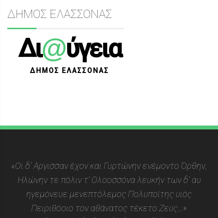
ΔΗΜΟΣ ΕΛΑΣΣΟΝΑΣ
@
Δι
ύγεια
ΔΗΜΟΣ ΕΛΑΣΣΟΝΑΣ
«Οι δ’ Αργισσαν έχον και Γυρτώνην ενέμοντο Όρθην,
Ηλώνην τε πόλιν τ’ Ολοοσσόνα λευκήν των δ’ αυ
ηγεμόνευε μενεπτόλεμος Πολυποίτης υιός
Πειριθόοιο τον αθάνατος τέκετο Ζευς…»