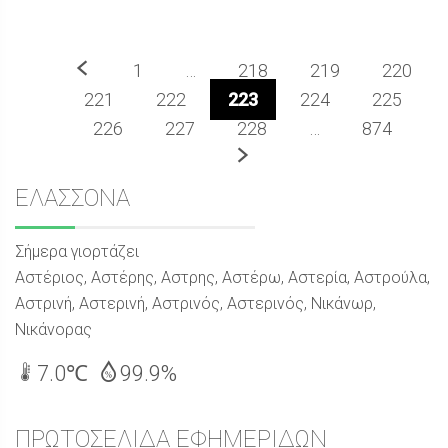
Προηγούμενο
1
…
218
219
220
221
222
223
224
225
226
227
228
…
874
Επόμενο
Sidebar
ΕΛΑΣΣΟΝΑ
Σήμερα γιορτάζει
Αστέριος, Αστέρης, Αστρης, Αστέρω, Αστερία, Αστρούλα,
Αστρινή, Αστερινή, Αστρινός, Αστερινός, Νικάνωρ,
Νικάνορας
7.0℃
99.9%
ΠΡΩΤΟΣΕΛΙΔΑ ΕΦΗΜΕΡΙΔΩΝ