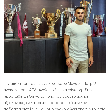
Την απόκτηση του αμυντικού μέσου Μανώλη Πατράλη
ανακοίνωσε η ΑΕΛ. Αναλυτικά η ανακοίνωση: Στην
προσπάθεια ελληνοποίησης του ροστερ μας με
αξιόλογους, αλλά και με ποδοσφαιρικό μέλλον
ποδοσφαιριστές, η ΠΑΕ ΑΕΛ ανακοινώνει την συνεργασία