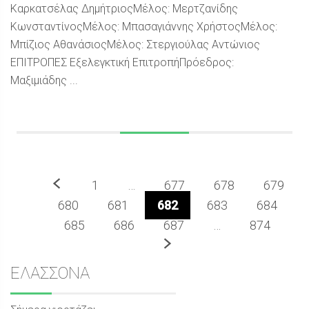
Καρκατσέλας ΔημήτριοςΜέλος: Μερτζανίδης
ΚωνσταντίνοςΜέλος: Μπασαγιάννης ΧρήστοςΜέλος:
Μπίζιος ΑθανάσιοςΜέλος: Στεργιούλας Αντώνιος
ΕΠΙΤΡΟΠΕΣ Εξελεγκτική ΕπιτροπήΠρόεδρος:
Μαξιμιάδης ...
Προηγούμενο
1
…
677
678
679
680
681
682
683
684
685
686
687
…
874
Επόμενο
Sidebar
ΕΛΑΣΣΟΝΑ