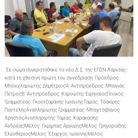
Σε σώμα συγκροτήθηκε το νέο Δ.Σ. της ΕΠΣΝ Λάρισας
κατά τη χθεσινή πρώτη του συνεδρίαση. Πρόεδρος:
Μπουχλαριώτης ΔημήτριοςΑ’ Αντιπρόεδρος: Μπανιάς
ΠέτροςΒ’ Αντιπρόεδρος: Καρυώτης ΕιρηναίοςΓενικός
Γραμματέας: Γκουτζαμάνης ΙωάννηςΤαμίας: Τσακίρης
ΠαντελήςΑναπληρωτής Γραμματέας: Μπαχτσιβάνος
ΧρηστόςΑναπληρωτής Ταμίας: Καρακάσης
ΑνδρέαςΜέλος: Γκρίμπας ΑργύρηςΜέλος: Γρηγοριάδης
ΕλευθέριοςΜέλος: Έξαρχος ΙωάννηςΜέλος: