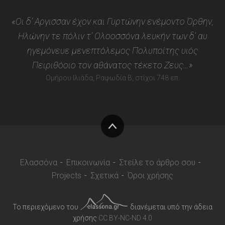
«Οι δ’ Αργισσαν έχον και Γυρτώνην ενέμοντο Όρθην,
Ηλώνην τε πόλιν τ’ Ολοοσσόνα λευκήν των δ’ αυ
ηγεμόνευε μενεπτόλεμος Πολυποίτης υιός
Πειριθόοιο τον αθάνατος τέκετο Ζευς…»
Ομήρου Ιλιάδα, Ραψωδία Β, στίχοι 748 επ.
Στην
κορυφή
Ελασσόνα
Επικοινωνία
Στείλε το άρθρο σου
Projects
Σχετικά
Όροι χρήσης
Το περιεχόμενο του
διανέμεται υπό την άδεια
χρήσης
CC BY-NC-ND 4.0