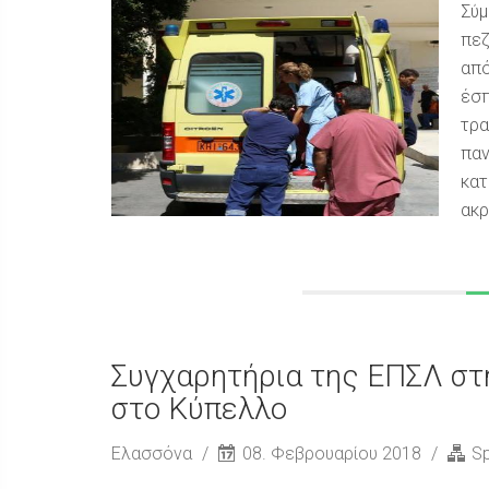
Σύμ
πεζ
από
έσπ
τρα
παν
κατ
ακρ
Συγχαρητήρια της ΕΠΣΛ στ
στο Κύπελλο
Ελασσόνα
08. Φεβρουαρίου 2018
Sp