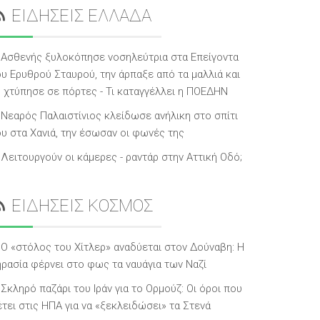
ΕΙΔΗΣΕΙΣ ΕΛΛΑΔΑ
Ασθενής ξυλοκόπησε νοσηλεύτρια στα Επείγοντα
ου Ερυθρού Σταυρού, την άρπαξε από τα μαλλιά και
η χτύπησε σε πόρτες - Τι καταγγέλλει η ΠΟΕΔΗΝ
Νεαρός Παλαιστίνιος κλείδωσε ανήλικη στο σπίτι
ου στα Χανιά, την έσωσαν οι φωνές της
Λειτουργούν οι κάμερες - ραντάρ στην Αττική Οδό;
ΕΙΔΗΣΕΙΣ ΚΟΣΜΟΣ
Ο «στόλος του Χίτλερ» αναδύεται στον Δούναβη: Η
ηρασία φέρνει στο φως τα ναυάγια των Ναζί
Σκληρό παζάρι του Ιράν για το Ορμούζ: Οι όροι που
έτει στις ΗΠΑ για να «ξεκλειδώσει» τα Στενά