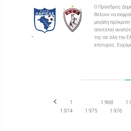
Ο Πρόεδρος Δημήτ
θέλουν να εκφράσ
μεγάλη πρόκριση 
αποτελεί αναπόσπ
της σε όλη την Ε
επιτυχίες. Ευχόμ
Προηγούμενο
1
…
1.968
1.
1.974
1.975
1.976