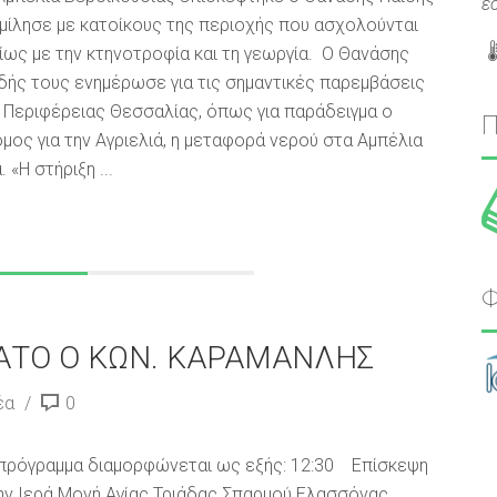
ε
 μίλησε με κατοίκους της περιοχής που ασχολούνται
ίως με την κτηνοτροφία και τη γεωργία. Ο Θανάσης
δής τους ενημέρωσε για τις σημαντικές παρεμβάσεις
 Περιφέρειας Θεσσαλίας, όπως για παράδειγμα ο
μος για την Αγριελιά, η μεταφορά νερού στα Αμπέλια
«Η στήριξη ...
Φ
ΑΤΟ Ο ΚΩΝ. ΚΑΡΑΜΑΝΛΗΣ
έα
0
πρόγραμμα διαμορφώνεται ως εξής: 12:30 Επίσκεψη
ν Ιερά Μονή Αγίας Τριάδας Σπαρμού Ελασσόνας