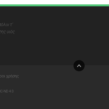
όλιν τ’
ης υιός
Στην
ροι χρήσης
κορυφή
C-ND 4.0