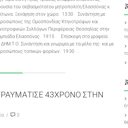
ουσία του σεβασμιότατου μητροπολίτη Ελασσόνας κ.
ίτωνα. Ξενάγηση στον χώρο. 13:30 Συνάντηση με
ροσώπους της Ομοσπονδίας Κτηνοτρόφων και
νοτροφικών Συλλόγων Περιφέρειας Θεσσαλίας στην
τ
μπιάδα Ελασσόνας. 19:15 Επίσκεψη στα γραφεία
τ
 ΔΗΜ.Τ.Ο. Συνάντηση και γνωριμία με τα μέλη της και με
ροσώπους τοπικών φορέων. 19:30 ...
τ
ΤΡΑΥΜΑΤΙΣΕ 43ΧΡΟΝΟ ΣΤΗΝ
ξ
έα
0
θ