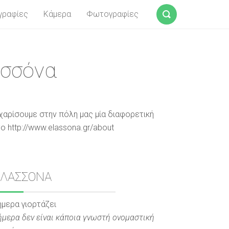
γραφίες
Κάμερα
Φωτογραφίες
Αναζήτηση
ασσόνα
χαρίσουμε στην πόλη μας μία διαφορετική
ο http://www.elassona.gr/about
Sidebar
ΕΛΑΣΣΟΝΑ
ήμερα γιορτάζει
ήμερα δεν είναι κάποια γνωστή ονομαστική