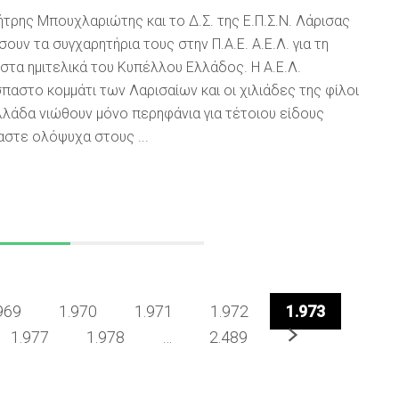
ρης Μπουχλαριώτης και το Δ.Σ. της Ε.Π.Σ.Ν. Λάρισας
ουν τα συγχαρητήρια τους στην Π.Α.Ε. Α.Ε.Λ. για τη
στα ημιτελικά του Κυπέλλου Ελλάδος. Η Α.Ε.Λ.
αστο κομμάτι των Λαρισαίων και οι χιλιάδες της φίλοι
λλάδα νιώθουν μόνο περηφάνια για τέτοιου είδους
αστε ολόψυχα στους ...
969
1.970
1.971
1.972
1.973
Επόμενο
1.977
1.978
…
2.489