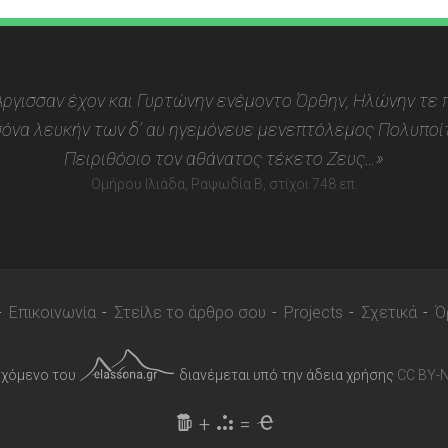
 Αργισσαν έχον και Γυρτώνην ενέμοντο Όρθην, Ηλώνην τε π
όνα λευκήν των δ’ αυ ηγεμόνευε μενεπτόλεμος Πολυποίτ
Πειριθόοιο τον αθάνατος τέκετο Ζευς…»
Ομήρου Ιλιάδα, Ραψωδία Β, στίχοι 748 επ.
Επικοινωνία
Στείλε το άρθρο σου
Projects
Σχετικά
Ό
εχόμενο του
διανέμεται υπό την άδεια χρήσης
CC BY-N
+
=