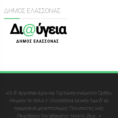
ΔΗΜΟΣ ΕΛΑΣΣΟΝΑΣ
@
Δι
ύγεια
ΔΗΜΟΣ ΕΛΑΣΣΟΝΑΣ
«Οι δ’ Αργισσαν έχον και Γυρτώνην ενέμοντο Όρθην,
Ηλώνην τε πόλιν τ’ Ολοοσσόνα λευκήν των δ’ αυ
ηγεμόνευε μενεπτόλεμος Πολυποίτης υιός
Πειριθόοιο τον αθάνατος τέκετο Ζευς…»