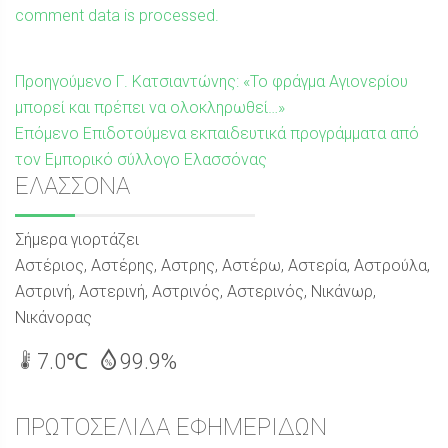
comment data is processed.
Πλοήγηση
Προηγούμενη
Προηγούμενο
Γ. Κατσιαντώνης: «Το φράγμα Αγιονερίου
δημοσίευση:
μπορεί και πρέπει να ολοκληρωθεί…»
άρθρων
Επόμενη
Επόμενο
Επιδοτούμενα εκπαιδευτικά προγράμματα από
δημοσίευση:
τον Εμπορικό σύλλογο Ελασσόνας
Sidebar
ΕΛΑΣΣΟΝΑ
Σήμερα γιορτάζει
Αστέριος, Αστέρης, Αστρης, Αστέρω, Αστερία, Αστρούλα,
Αστρινή, Αστερινή, Αστρινός, Αστερινός, Νικάνωρ,
Νικάνορας
7.0℃
99.9%
ΠΡΩΤΟΣΕΛΙΔΑ ΕΦΗΜΕΡΙΔΩΝ