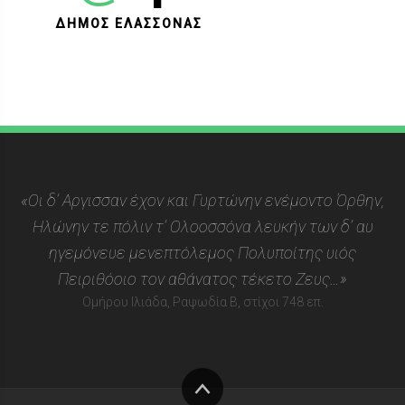
ΔΗΜΟΣ ΕΛΑΣΣΟΝΑΣ
«Οι δ’ Αργισσαν έχον και Γυρτώνην ενέμοντο Όρθην,
Ηλώνην τε πόλιν τ’ Ολοοσσόνα λευκήν των δ’ αυ
ηγεμόνευε μενεπτόλεμος Πολυποίτης υιός
Πειριθόοιο τον αθάνατος τέκετο Ζευς…»
Ομήρου Ιλιάδα, Ραψωδία Β, στίχοι 748 επ.
Στην