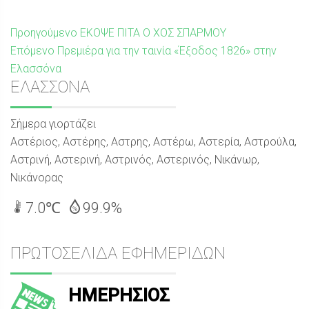
Πλοήγηση
Προηγούμενη
Προηγούμενο
ΕΚΟΨΕ ΠΙΤΑ Ο ΧΟΣ ΣΠΑΡΜΟΥ
Επόμενη
δημοσίευση:
Επόμενο
Πρεμιέρα για την ταινία «Έξοδος 1826» στην
άρθρων
δημοσίευση:
Ελασσόνα
Sidebar
ΕΛΑΣΣΟΝΑ
Σήμερα γιορτάζει
Αστέριος, Αστέρης, Αστρης, Αστέρω, Αστερία, Αστρούλα,
Αστρινή, Αστερινή, Αστρινός, Αστερινός, Νικάνωρ,
Νικάνορας
7.0℃
99.9%
ΠΡΩΤΟΣΕΛΙΔΑ ΕΦΗΜΕΡΙΔΩΝ
ΗΜΕΡΗΣΙΟΣ