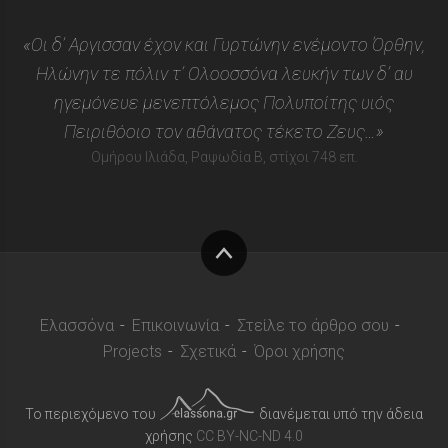
«Οι δ’ Αργισσαν έχον και Γυρτώνην ενέμοντο Όρθην,
Ηλώνην τε πόλιν τ’ Ολοοσσόνα λευκήν των δ’ αυ
ηγεμόνευε μενεπτόλεμος Πολυποίτης υιός
Πειριθόοιο τον αθάνατος τέκετο Ζευς…»
Ομήρου Ιλιάδα, Ραψωδία Β, στίχοι 748 επ.
Στην
κορυφή
Ελασσόνα
Επικοινωνία
Στείλε το άρθρο σου
Projects
Σχετικά
Όροι χρήσης
Το περιεχόμενο του
διανέμεται υπό την άδεια
χρήσης
CC BY-NC-ND 4.0