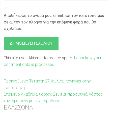
Αποθήκευσε το όνομά μου, email, και τον ιστότοπο μου
σε αυτόν τον πλοηγό για την επόμενη φορά που θα
σχολιάσω.
This site uses Akismet to reduce spam.
Learn how your
comment data is processed.
Πλοήγηση
Προηγούμενη
Προηγούμενο
Τετάρτη 27 Ιουλίου πανηγύρι στην
δημοσίευση:
Τσαριτσάνη
άρθρων
Επόμενη
Επόμενο
Ακαδημία Χορών: Ξενιτιά, προσφυγιά, νόστος
δημοσίευση:
«αντάμωσαν» με την παράδοση
Sidebar
ΕΛΑΣΣΟΝΑ