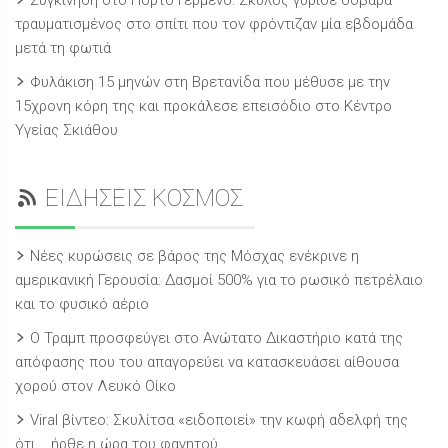
Συγκίνηση στο Πόρτο Γερμενό: Σκύλος γύρισε σοβαρά
τραυματισμένος στο σπίτι που τον φρόντιζαν μία εβδομάδα
μετά τη φωτιά
Φυλάκιση 15 μηνών στη Βρετανίδα που μέθυσε με την
15χρονη κόρη της και προκάλεσε επεισόδιο στο Κέντρο
Υγείας Σκιάθου
ΕΙΔΗΣΕΙΣ ΚΟΣΜΟΣ
Νέες κυρώσεις σε βάρος της Μόσχας ενέκρινε η
αμερικανική Γερουσία: Δασμοί 500% για το ρωσικό πετρέλαιο
και το φυσικό αέριο
Ο Τραμπ προσφεύγει στο Ανώτατο Δικαστήριο κατά της
απόφασης που του απαγορεύει να κατασκευάσει αίθουσα
χορού στον Λευκό Οίκο
Viral βίντεο: Σκυλίτσα «ειδοποιεί» την κωφή αδελφή της
ότι... ήρθε η ώρα του φαγητού