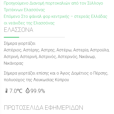
Πλοήγηση
Προηγούμενη
Προηγούμενο
Διανομή πορτοκαλιών από τον Σύλλογο
δημοσίευση:
Τριτέκνων Ελασσόνας
άρθρων
Επόμενη
Επόμενο
Στο φάιναλ φορ κεντρικής – στερεάς Ελλάδας
δημοσίευση:
οι νεάνιδες της Ελασσόνας
Sidebar
ΕΛΑΣΣΟΝΑ
Σήμερα γιορτάζει
Αστέριος, Αστέρης, Αστρης, Αστέρω, Αστερία, Αστρούλα,
Αστρινή, Αστερινή, Αστρινός, Αστερινός, Νικάνωρ,
Νικάνορας
Σήμερα γιορτάζει επίσης και ο Άγιος Δομέτιος ο Πέρσης,
πολυούχος της Λευκωσίας Κύπρου
7.0℃
99.9%
ΠΡΩΤΟΣΕΛΙΔΑ ΕΦΗΜΕΡΙΔΩΝ