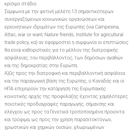
κρίσιμο στάδιο.
Σύμφωνα με την φετινή μελέτη 13 σημαντικότερων
συνεργαζόμενων κοινωνικών οργανώσεων και
ερευνητικών ιδρυμάτων της Ευρώπης (via Campesina,
Αttac, war or want, Νature friends, Institute for agricultural
trade policy, κα) αν εφαρμοστεί η συμφωνία οι επιπτώσεις
θα είναι καθοριστικές για το μέλλον της διατροφικής
ασφάλειας, του περιβάλλοντος, των δημόσιων αγαθών
και της δημοκρατίας στην Ευρώπη.
A)Ως προς την διατροφική και περιβαλλοντική ασφάλεια
και την παραγωγική βάση της Ευρώπης, ο Καναδάς και οι
ΗΠΑ επιχειρούν την κατάργηση της Ευρωπαικής
κοινοτικής αρχής της προφύλαξης έχοντας χαμηλότερες
ποιοτικές προδιαγραφές παραγωγής, σήμανσης και
ελέγχου ως προς τα Γενετικά τροποποιημένα προιόντα
και τρόφιμα, ως προς την χρήση παρασιτοκτόνων,
χρωστικών και χημικών ουσιών, χλωριωμένων