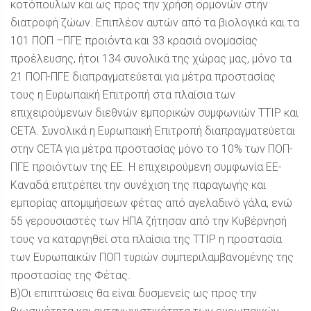
κοτόπουλων και ως προς την χρήση ορμονών στην
διατροφή ζώων. Επιπλέον αυτών από τα βιολογικά και τα
101 ΠΟΠ –ΠΓΕ προιόντα και 33 κρασιά ονομασίας
προέλευσης, ήτοι 134 συνολικά της χώρας μας, μόνο τα
21 ΠΟΠ-ΠΓΕ διαπραγματεύεται για μέτρα προστασίας
τους η Ευρωπαική Επιτροπή στα πλαίσια των
επιχειρούμενων διεθνών εμπορικών συμφωνιών ΤΤΙΡ και
CETA. Συνολικά η Ευρωπαική Επιτροπή διαπραγματεύεται
στην CETA για μέτρα προστασίας μόνο το 10% των ΠΟΠ-
ΠΓΕ προιόντων της ΕΕ. Η επιχειρούμενη συμφωνία ΕΕ-
Kαναδά επιτρέπει την συνέχιση της παραγωγής και
εμπορίας απομιμήσεων φέτας από αγελαδινό γάλα, ενώ
55 γερουσιαστές των ΗΠΑ ζήτησαν από την Κυβέρνησή
τους να καταργηθεί στα πλαίσια της ΤΤΙΡ η προστασία
των Ευρωπαικών ΠΟΠ τυριών συμπεριλαμβανομένης της
προστασίας της Φέτας.
B)Οι επιπτώσεις θα είναι δυσμενείς ως προς την