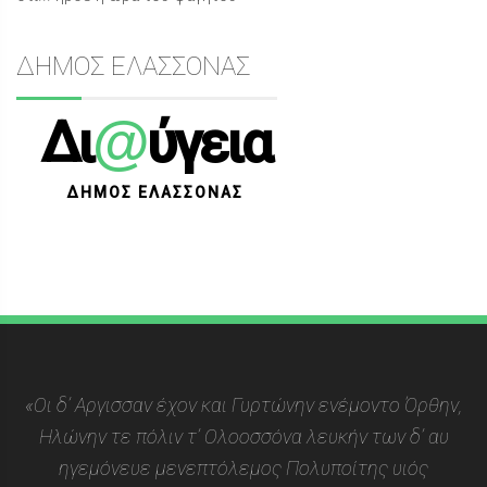
ΔΗΜΟΣ ΕΛΑΣΣΟΝΑΣ
@
Δι
ύγεια
ΔΗΜΟΣ ΕΛΑΣΣΟΝΑΣ
«Οι δ’ Αργισσαν έχον και Γυρτώνην ενέμοντο Όρθην,
Ηλώνην τε πόλιν τ’ Ολοοσσόνα λευκήν των δ’ αυ
ηγεμόνευε μενεπτόλεμος Πολυποίτης υιός