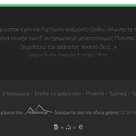
 Αργισσαν έχον και Γυρτώνην ενέμοντο Όρθην, Ηλώνην τε π
όνα λευκήν των δ’ αυ ηγεμόνευε μενεπτόλεμος Πολυποίτ
Πειριθόοιο τον αθάνατος τέκετο Ζευς…»
Ομήρου Ιλιάδα, Ραψωδία Β, στίχοι 748 επ.
Επικοινωνία
Στείλε το άρθρο σου
Projects
Σχετικά
Ό
εχόμενο του
διανέμεται υπό την άδεια χρήσης
CC BY-N
+
=