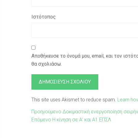
Ιστότοπος
Αποθήκευσε το όνομά μου, email, και τον ιστό
θα σχολιάσω.
This site uses Akismet to reduce spam.
Learn ho
Πλοήγηση
Προηγούμενη
Προηγούμενο
Δοκιμαστική ενεργοποίηση σειρή
Επόμενη
δημοσίευση:
Επόμενο
Η κίνηση σε Α’ και Α1 ΕΠΣΛ
άρθρων
δημοσίευση: