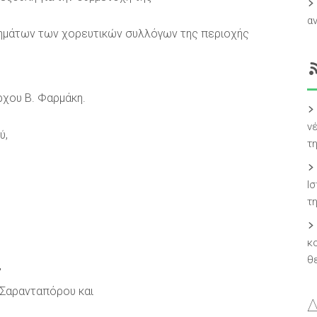
α
μημάτων των χορευτικών συλλόγων της περιοχής
ρχου Β. Φαρμάκη.
ν
ύ,
τ
Ι
τ
κ
θ
′
 Σαρανταπόρου και