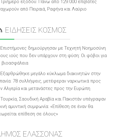
Τριήμερο εξόδου: Πάνω από 129.000 επιβάτες
ναχωρούν από Πειραιά, Ραφήνα και Λαύριο
ΕΙΔΗΣΕΙΣ ΚΟΣΜΟΣ
Επιστήμονες δημιούργησαν με Τεχνητή Νοημοσύνη
έους ιούς που δεν υπάρχουν στη φύση: Οι φόβοι για
η βιοασφάλεια
Εξαρθρώθηκε μεγάλο κύκλωμα διακινητών στην
σπανία: 78 συλλήψεις, μετέφεραν ναρκωτικά προς
ην Αλγερία και μετανάστες προς την Ευρώπη
Τουρκία, Σαουδική Αραβία και Πακιστάν υπέγραψαν
οινή αμυντική συμφωνία: «Επίθεση σε έναν θα
εωρείται επίθεση σε όλους»
ΔΗΜΟΣ ΕΛΑΣΣΟΝΑΣ