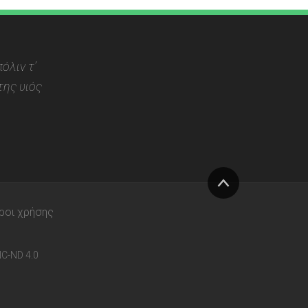
όλιν τ’
ης υιός
Στην
ροι χρήσης
κορυφή
C-ND 4.0