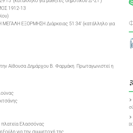
:15’ (κατάλληλο για μαθητές δημοτικού Δ’-ΣΤ’)
ΜΟΣ 1912-13
ίου)
Φ
ΜΕΓΑΛΗ ΕΞΟΡΜΗΣΗ Διάρκειας 51:34’ (κατάλληλο για
την Αίθουσα Δημάρχου Β. Φαρμάκη. Πρωταγωνιστεί η
λούνας
ριτσάνης
σ
ή πλατεία Ελασσόνας
Ι
εξούλη για την συμμετοχή της