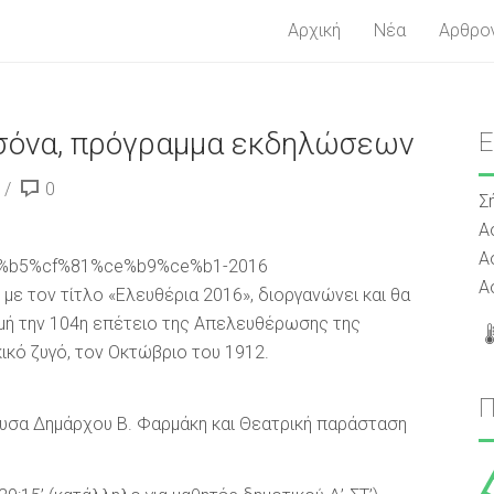
Αρχική
Νέα
Αρθρο
σσόνα, πρόγραμμα εκδηλώσεων
0
Σ
Α
Α
Α
με τον τίτλο «Ελευθέρια 2016», διοργανώνει και θα
μή την 104η επέτειο της Απελευθέρωσης της
ικό ζυγό, τον Οκτώβριο του 1912.
υσα Δημάρχου Β. Φαρμάκη και Θεατρική παράσταση