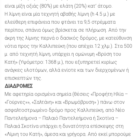
είναι μίξη οξιάς (80%) με ελάτη (20%) κατ’ άτομο.
Η λίμνη είναι μία τεχνητή αβαθής λίμνη (h 4.5 μ.) με
ελεύθερη επιφάνεια που φτάνει τα 9,5 στρέμματα
περίπου, σπάνια όμως βρίσκεται σε πλήρωση. Από την
άκρη της λίμνης περνά ο δασικός δρόμος, με κατεύθυνση
νότια προς την Καλλιπεύκη (που απέχει 12 χλµ.). Στα 500
μ. από τεχνητή λίμνη, υπάρχει η ομώνυμη «Βρύση του
Κατή» (Υψόμετρο: 1368 μ.), που εξυπηρετεί κυρίως
ανάγκες υλοτόμων, αλλά ενίοτε και των διερχομένων ή
επισκεπτών της.
ΔΙΑΔΡΟΜΕΣ
Με αφετηρία ορισμένα σημεία (θέσεις «Προφήτη Ηλία –
«Γούρνες»», «Σαλτάνη» και «Βρωμόβρυση» ) πάνω στον
ασφαλτοστρωμένο δρόμο προς Καλλιπεύκη, από Νέο
Παντελεήμονα – Παλαιό Παντελεήμονα ή Σκοτίνα –
Παλαιά Σκοτίνα υπάρχει η δυνατότητα επίσκεψης στη
«Λίμνη του Κατή», άμεσα και γρήγορα. Από εκεί μπορούμε