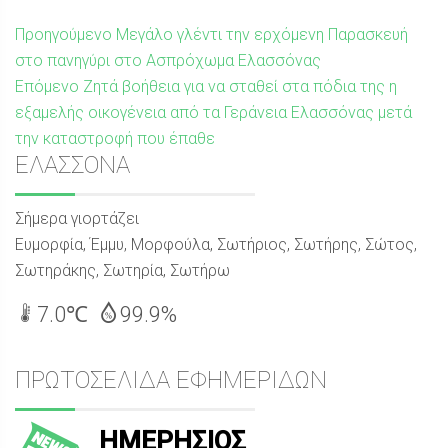
Πλοήγηση
Προηγούμενη
Προηγούμενο
Μεγάλο γλέντι την ερχόμενη Παρασκευή
δημοσίευση:
στο πανηγύρι στο Ασπρόχωμα Ελασσόνας
άρθρων
Επόμενη
Επόμενο
Ζητά βοήθεια για να σταθεί στα πόδια της η
δημοσίευση:
εξαμελής οικογένεια από τα Γεράνεια Ελασσόνας μετά
την καταστροφή που έπαθε
Sidebar
ΕΛΑΣΣΟΝΑ
Σήμερα γιορτάζει
Ευμορφία, Έμμυ, Μορφούλα, Σωτήριος, Σωτήρης, Σώτος,
Σωτηράκης, Σωτηρία, Σωτήρω
7.0℃
99.9%
ΠΡΩΤΟΣΕΛΙΔΑ ΕΦΗΜΕΡΙΔΩΝ
ΗΜΕΡΗΣΙΟΣ