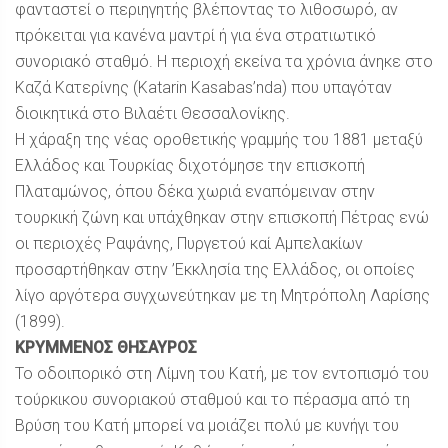
φανταστεί ο περιηγητής βλέποντας το λιθοσωρό, αν
πρόκειται για κανένα μαντρί ή για ένα στρατιωτικό
συνοριακό σταθμό. Η περιοχή εκείνα τα χρόνια άνηκε στο
Καζά Κατερίνης (Katarin Kasabas’nda) που υπαγόταν
διοικητικά στο Βιλαέτι Θεσσαλονίκης.
Η χάραξη της νέας οροθετικής γραμμής του 1881 μεταξύ
Ελλάδος και Τουρκίας διχοτόμησε την επισκοπή
Πλαταμώνος, όπου δέκα χωριά εναπόμειναν στην
τουρκική ζώνη και υπάχθηκαν στην επισκοπή Πέτρας ενώ
οι περιοχές Ραψάνης, Πυργετού καί Αμπελακίων
προσαρτήθηκαν στην ’Εκκλησία της Ελλάδος, οι οποίες
λίγο αργότερα συγχωνεύτηκαν με τη Μητρόπολη Λαρίσης
(1899).
ΚΡΥΜΜΕΝΟΣ ΘΗΣΑΥΡΟΣ
Το οδοιπορικό στη Λίμνη του Κατή, με τον εντοπισμό του
τούρκικου συνοριακού σταθμού και το πέρασμα από τη
Βρύση του Κατή μπορεί να μοιάζει πολύ με κυνήγι του