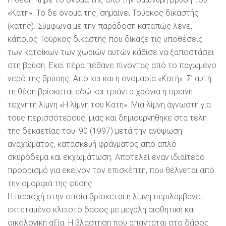
«Κατή». Το δε όνομά της, σημαίνει Τούρκος δικαστής
(κατής). Σύμφωνα με την παράδοση καταπώς λένε,
κάποιος Τούρκος δικαστής που δίκαζε τις υποθέσεις
των κατοίκων των χωριών αυτών κάθισε να ξαποστάσει
στη βρύση. Εκεί πέρα πέθανε πίνοντας από το παγωμένο
νερό της βρύσης. Από κει και η ονομασία «Κατή». Σ’ αυτή
τη θέση βρίσκεται εδώ και τριάντα χρόνια η ορεινή
τεχνητή λίμνη «Η λίμνη του Κατή». Μια λίμνη άγνωστη για
τους περισσότερους, μιας και δημιουργήθηκε στα τέλη
της δεκαετίας του ‘90 (1997) μετά την ανύψωση
αναχώματος, κατασκευή φράγματος από απλό
σκυρόδεμα και εκχωμάτωση. Αποτελεί έναν ιδιαίτερο
προορισμό για εκείνον τον επισκέπτη, που θέλγεται από
την ομορφιά της φύσης.
Η περιοχή στην οποία βρίσκεται η λίμνη περιλαμβάνει
εκτεταμένο κλειστό δάσος με μεγάλη αισθητική και
οικολογική αξία. Η βλάστηση που απαντάται στο δάσος