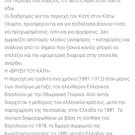
την περιοχή που νομίζεις ότι αυτή η λίμνη ήταν πάντα
εδώ.
Οι διαδρομές για την περιοχή του Κατή στον Κάτω
Όλυμπο, προσφέρονται και για ποδηλασία βουνού τόσο
για προχωρημένους, όσο και για αρχάριους. Δεν
εμφανίζει απότομες κλίσεις (ανηφόρες – κατηφόρες) και
ανάλογα από το σημείο που ξεκινά κανείς μπορεί να
επιλέξει και την υψομετρική διαφορά στην οποία θα
ανέρθει.
Η «ΒΡΥΣΗ ΤΟΥ ΚΑΤΗ»
Η περιοχή για τριάντα ένα χρόνια (1881-1912) ήταν μέρος
των συνόρων μεταξύ, του ελεύθερου Ελληνικού
Βασιλείου με την Οθωμανική Τουρκία. Από αυτήν
διερχόταν η μεθόριος του ελληνικού κράτους, μετά την
παραχώρηση της Θεσσαλίας στην Ελλάδα το 1881. Τα
σύνορα διαμορφώθηκαν με βάση τη συνθήκη του
Βερολίνου το 1878, τη διμερή συμφωνία της
Κωνσταντινούπολης το 1881 μεταξύ Ελλάδας και