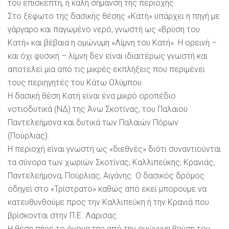
του επισκέπτη, η καλή σήμανση της περιοχής.
Στο ξέφωτο της δασικής θέσης «Κατή» υπάρχει η πηγή με
γάργαρο και παγωμένο νερό, γνωστή ως «Βρύση του
Κατή» και βέβαια η ομώνυμη «Λίμνη του Κατή». Η ορεινή –
και όχι φυσική – λίμνη δεν είναι ιδιαιτέρως γνωστή και
αποτελεί μια από τις μικρές εκπλήξεις που περιμένει
τους περιηγητές του Κάτω Ολύμπου.
Η δασική θέση Κατή είναι ένα μικρό οροπέδιο
νοτιοδυτικά (ΝΔ) της Άνω Σκοτίνας, του Παλαιού
Παντελεήμονα και δυτικά των Παλαιών Πόρων
(Πούρλιας).
Η περιοχή είναι γνωστή ως «διεθνές» διότι συναντιούνται
τα σύνορα των χωριών Σκοτίνας, Καλλιπεύκης, Κρανιάς,
Παντελεήμονα, Πούρλιας, Αιγάνης. Ο δασικός δρόμος
οδηγεί στο «Τρίστρατο» καθώς από εκεί μπορούμε να
κατευθυνθούμε προς την Καλλιπεύκη ή την Κρανιά που
βρίσκονται στην Π.Ε. Λάρισας.
Η θέση πήρε το όνομα της από την ομώνυμη βρύση του