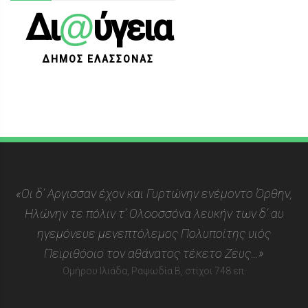
@
Δι
ύγεια
ΔΗΜΟΣ ΕΛΑΣΣΟΝΑΣ
«Οι δ’ Αργισσαν έχον και Γυρτώνην ενέμοντο Όρθην,
Ηλώνην τε πόλιν τ’ Ολοοσσόνα λευκήν των δ’ αυ
ηγεμόνευε μενεπτόλεμος Πολυποίτης υιός
Πειριθόοιο τον αθάνατος τέκετο Ζευς…»
Ομήρου Ιλιάδα, Ραψωδία Β, στίχοι 748 επ.