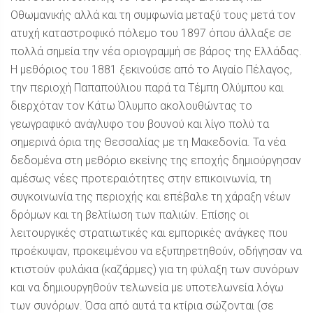
Οθωμανικής αλλά και τη συμφωνία μεταξύ τους μετά τον
ατυχή καταστροφικό πόλεμο του 1897 όπου άλλαξε σε
πολλά σημεία την νέα οριογραμμή σε βάρος της Ελλάδας.
Η μεθόριος του 1881 ξεκινούσε από το Αιγαίο Πέλαγος,
την περιοχή Παπαπούλιου παρά τα Τέμπη Ολύμπου και
διερχόταν τον Κάτω Όλυμπο ακολουθώντας το
γεωγραφικό ανάγλυφο του βουνού και λίγο πολύ τα
σημερινά όρια της Θεσσαλίας με τη Μακεδονία. Τα νέα
δεδομένα στη μεθόριο εκείνης της εποχής δημιούργησαν
αμέσως νέες προτεραιότητες στην επικοινωνία, τη
συγκοινωνία της περιοχής και επέβαλε τη χάραξη νέων
δρόμων και τη βελτίωση των παλιών. Επίσης οι
λειτουργικές στρατιωτικές και εμπορικές ανάγκες που
προέκυψαν, προκειμένου να εξυπηρετηθούν, οδήγησαν να
κτιστούν φυλάκια (καζάρμες) για τη φύλαξη των συνόρων
και να δημιουργηθούν τελωνεία με υποτελωνεία λόγω
των συνόρων. Όσα από αυτά τα κτίρια σώζονται (σε