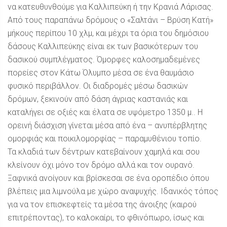
να κατευθυνθούμε για Καλλιπεύκη ή την Κρανιά Λάρισας.
Από τους παραπάνω δρόμους ο «Σαλτάνι – Βρύση Κατή»
μήκους περίπου 10 χλμ, και μέχρι τα όρια του δημόσιου
δάσους Καλλιπεύκης είναι εκ των βασικότερων του
δασικού συμπλέγματος. Όμορφες καλοσημαδεμένες
πορείες στον Κάτω Όλυμπο μέσα σε ένα θαυμάσιο
φυσικό περιβάλλον. Οι διαδρομές μέσω δασικών
δρόμων, ξεκινούν από δάση άγριας καστανιάς και
καταλήγει σε οξιές και έλατα σε υψόμετρο 1350 μ.. Η
ορεινή διάσχιση γίνεται μέσα από ένα – ανυπέρβλητης
ομορφιάς και ποικιλομορφίας – παραμυθένιου τοπίο.
Τα κλαδιά των δέντρων κατεβαίνουν χαμηλά και σου
κλείνουν όχι μόνο τον δρόμο αλλά και τον ουρανό.
Ξαφνικά ανοίγουν και βρίσκεσαι σε ένα οροπέδιο όπου
βλέπεις μια λιμνούλα με χώρο αναψυχής. Ιδανικός τόπος
για να τον επισκεφτείς τα μέσα της άνοιξης (καιρού
επιτρέποντας), το καλοκαίρι, το φθινόπωρο, ίσως και