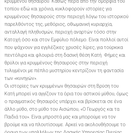
κρυμμένου θησαυρού. Καθώς πέρα από την ομορφιά του
τοπίου εδώ και χρόνια, κυκλοφορούν ιστορίες για
κρυμμένους θησαυρούς στην περιοχή λόγω του ιστορικού
παρελθόντος της, μεθόριος, οθωμανική κυριαρχία,
ανταλλαγή πληθυσμών, περιοχή αναρτών τόσο στην
Κατοχή όσο και στον Εμφύλιο πόλεμο. Είναι πολλοί αυτοί
που ψάχνουν για εγγλέζικες χρυσές λίρες, για τούρκικα
πεντόλιρα και φλουριά στη δασική θέση Κατή. Φήμες και
θρύλοι για κρυμμένους θησαυρούς στην περιοχή
τυλιγμένοι με πέπλο μυστηρίου κεντρίζουν τη φαντασία
των «κυνηγών».
Οι ιστορίες των κρυμμένων θησαυρών στη Βρύση του
Κατή μπορεί να αγγίζουν τα όρια του αστικού μύθου, όμως
ο πραγματικός θησαυρός υπάρχει και βρίσκεται σε ένα
άλλο μύθο, στο μύθο του Αισώπου, «Ο Γεωργός και τα
Παιδιά του». Είναι μπροστά μας και μπορούμε να τον
βρούμε και να πλουτίσουμε. Αρκεί να ακολουθήσουμε το
όραμα των υπαλλήλων της Δασικής Υπηρεσίας Πιερίας