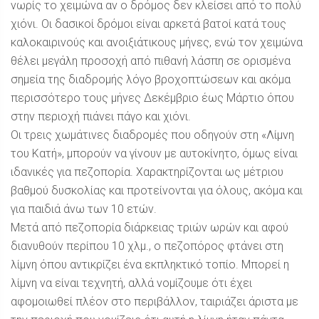
νωρίς το χειμώνα αν ο δρόμος δεν κλείσει από το πολύ
χιόνι. Οι δασικοί δρόμοι είναι αρκετά βατοί κατά τους
καλοκαιρινούς και ανοιξιάτικους μήνες, ενώ τον χειμώνα
θέλει μεγάλη προσοχή από πιθανή λάσπη σε ορισμένα
σημεία της διαδρομής λόγο βροχοπτώσεων και ακόμα
περισσότερο τους μήνες Δεκέμβριο έως Μάρτιο όπου
στην περιοχή πιάνει πάγο και χιόνι.
Οι τρεις χωμάτινες διαδρομές που οδηγούν στη «Λίμνη
του Κατή», μπορούν να γίνουν με αυτοκίνητο, όμως είναι
ιδανικές για πεζοπορία. Χαρακτηρίζονται ως μέτριου
βαθμού δυσκολίας και προτείνονται για όλους, ακόμα και
για παιδιά άνω των 10 ετών.
Μετά από πεζοπορία διάρκειας τριών ωρών και αφού
διανυθούν περίπου 10 χλμ., ο πεζοπόρος φτάνει στη
λίμνη όπου αντικρίζει ένα εκπληκτικό τοπίο. Μπορεί η
λίμνη να είναι τεχνητή, αλλά νομίζουμε ότι έχει
αφομοιωθεί πλέον στο περιβάλλον, ταιριάζει άριστα με