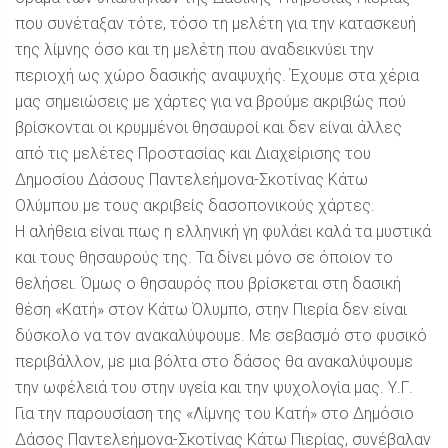
που συνέταξαν τότε, τόσο τη μελέτη για την κατασκευή
της λίμνης όσο και τη μελέτη που αναδεικνύει την
περιοχή ως χώρο δασικής αναψυχής. Έχουμε στα χέρια
μας σημειώσεις με χάρτες για να βρούμε ακριβώς πού
βρίσκονται οι κρυμμένοι θησαυροί και δεν είναι άλλες
από τις μελέτες Προστασίας και Διαχείρισης του
Δημοσίου Δάσους Παντελεήμονα-Σκοτίνας Κάτω
Ολύμπου με τους ακριβείς δασοπονικούς χάρτες.
Η αλήθεια είναι πως η ελληνική γη φυλάει καλά τα μυστικά
και τους θησαυρούς της. Τα δίνει μόνο σε όποιον το
θελήσει. Όμως ο θησαυρός που βρίσκεται στη δασική
θέση «Κατή» στον Κάτω Όλυμπο, στην Πιερία δεν είναι
δύσκολο να τον ανακαλύψουμε. Με σεβασμό στο φυσικό
περιβάλλον, με μια βόλτα στο δάσος θα ανακαλύψουμε
την ωφέλειά του στην υγεία και την ψυχολογία μας. Υ.Γ.
Για την παρουσίαση της «Λίμνης του Κατή» στο Δημόσιο
Δάσος Παντελεήμονα-Σκοτίνας Κάτω Πιερίας, συνέβαλαν