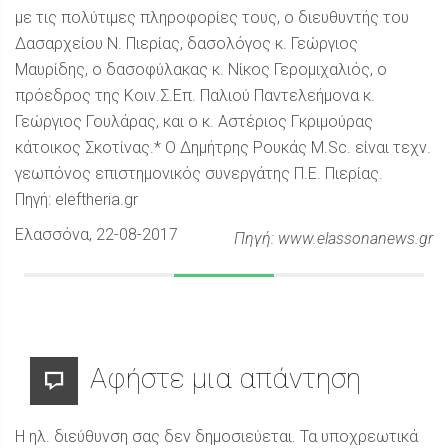
με τις πολύτιμες πληροφορίες τους, ο διευθυντής του
Δασαρχείου Ν. Πιερίας, δασολόγος κ. Γεώργιος
Μαυρίδης, ο δασοφύλακας κ. Νίκος Γερομιχαλιός, ο
πρόεδρος της Κοιν.Σ.Επ. Παλιού Παντελεήμονα κ.
Γεώργιος Γουλάρας, και ο κ. Αστέριος Γκριμούρας
κάτοικος Σκοτίνας.* Ο Δημήτρης Ρουκάς M.Sc. είναι τεχν.
γεωπόνος επιστημονικός συνεργάτης Π.Ε. Πιερίας.
Πηγή: eleftheria.gr
Ελασσόνα
, 22-08-2017
Πηγή: www.elassonanews.gr
Αφήστε μια απάντηση
Η ηλ. διεύθυνση σας δεν δημοσιεύεται.
Τα υποχρεωτικά