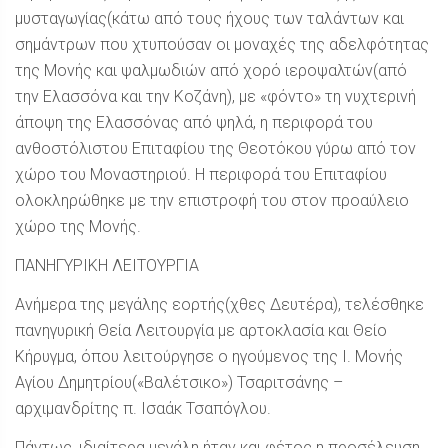
μυσταγωγίας(κάτω από τους ήχους των ταλάντων και
σημάντρων που χτυπούσαν οι μοναχές της αδελφότητας
της Μονής και ψαλμωδιών από χορό ιεροψαλτών(από
την Ελασσόνα και την Κοζάνη), με «φόντο» τη νυχτερινή
άποψη της Ελασσόνας από ψηλά, η περιφορά του
ανθοστόλιστου Επιταφίου της Θεοτόκου γύρω από τον
χώρο του Μοναστηριού. Η περιφορά του Επιταφίου
ολοκληρώθηκε με την επιστροφή του στον προαύλειο
χώρο της Μονής.
ΠΑΝΗΓΥΡΙΚΗ ΛΕΙΤΟΥΡΓΙΑ
Ανήμερα της μεγάλης εορτής(χθες Δευτέρα), τελέσθηκε
πανηγυρική Θεία Λειτουργία με αρτοκλασία και Θείο
Κήρυγμα, όπου λειτούργησε ο ηγούμενος της Ι. Μονής
Αγίου Δημητρίου(«Βαλέτσικο») Τσαριτσάνης –
αρχιμανδρίτης π. Ισαάκ Τσαπόγλου.
Πάντως, ιδιαίτερα μεγάλη ήταν και φέτος η προσέλευση