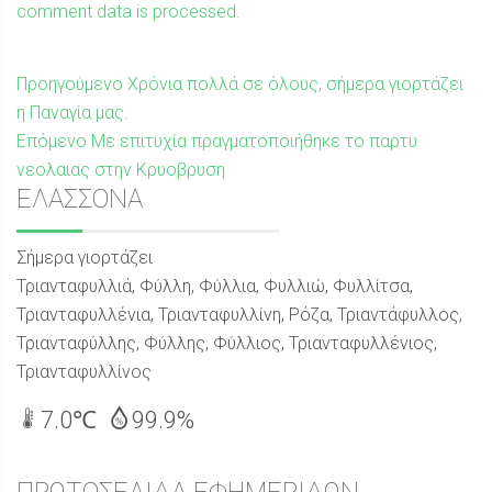
comment data is processed.
Πλοήγηση
Προηγούμενη
Προηγούμενο
Χρόνια πολλά σε όλους, σήμερα γιορτάζει
δημοσίευση:
η Παναγία μας.
άρθρων
Επόμενη
Επόμενο
Με επιτυχία πραγματοποιήθηκε το παρτυ
δημοσίευση:
νεολαιας στην Κρυοβρυση
Sidebar
ΕΛΑΣΣΟΝΑ
Σήμερα γιορτάζει
Τριανταφυλλιά, Φύλλη, Φύλλια, Φυλλιώ, Φυλλίτσα,
Τριανταφυλλένια, Τριανταφυλλίνη, Ρόζα, Τριαντάφυλλος,
Τριανταφύλλης, Φύλλης, Φύλλιος, Τριανταφυλλένιος,
Τριανταφυλλίνος
7.0℃
99.9%
ΠΡΩΤΟΣΕΛΙΔΑ ΕΦΗΜΕΡΙΔΩΝ