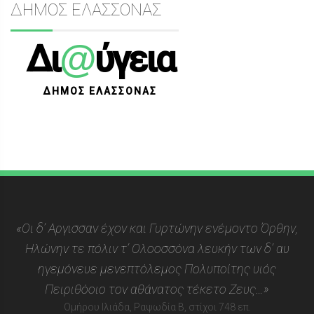
ΔΗΜΟΣ ΕΛΑΣΣΟΝΑΣ
@
Δι
ύγεια
ΔΗΜΟΣ ΕΛΑΣΣΟΝΑΣ
«Οι δ’ Αργισσαν έχον και Γυρτώνην ενέμοντο Όρθην,
Ηλώνην τε πόλιν τ’ Ολοοσσόνα λευκήν των δ’ αυ
ηγεμόνευε μενεπτόλεμος Πολυποίτης υιός
Πειριθόοιο τον αθάνατος τέκετο Ζευς…»
Ομήρου Ιλιάδα, Ραψωδία Β, στίχοι 748 επ.