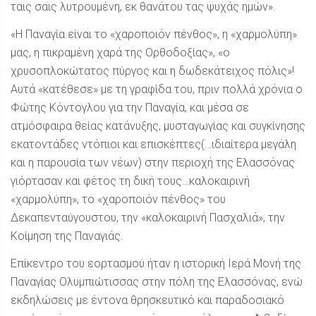
ταις σαις λυτρουμένη, εκ θανάτου τας ψυχάς ημών».
«Η Παναγία είναι το «χαροποιόν πένθος», η «χαρμολύπη»
μας, η πικραμένη χαρά της Ορθοδοξίας», «ο
χρυσοπλοκώτατος πύργος και η δωδεκάτειχος πόλις»!
Αυτά «κατέθεσε» με τη γραφίδα του, πριν πολλά χρόνια ο
Φώτης Κόντογλου για την Παναγία, και μέσα σε
ατμόσφαιρα θείας κατάνυξης, μυσταγωγίας και συγκίνησης
εκατοντάδες ντόπιοι και επισκέπτες(…ιδιαίτερα μεγάλη
και η παρουσία των νέων) στην περιοχή της Ελασσόνας
γιόρτασαν και φέτος τη δική τους…καλοκαιρινή
«χαρμολύπη», το «χαροποιόν πένθος» του
Δεκαπενταύγουστου, την «καλοκαιρινή Πασχαλιά», την
Κοίμηση της Παναγιάς.
Επίκεντρο του εορτασμού ήταν η ιστορική Ιερά Μονή της
Παναγίας Ολυμπιώτισσας στην πόλη της Ελασσόνας, ενώ
εκδηλώσεις με έντονα θρησκευτικό και παραδοσιακό