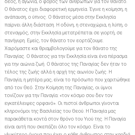
δέος, η αγωνία, ο φόβος των ανθρώπων για τον θάνατο.
Ο θάνατος έχει διαφορετική ερμηνεία. Έγινε η κοίμηση, η
ανάπαυση, ο ύπνος. Ο θάνατος μέσα στην Εκκλησία
παίρνει άλλη διάσταση. Η οδύνη, η στεναχώρια, η λύπη, ο
στεναγμός, στην Εκκλησία μετατρέπεται σε γιορτή, σε
πανήγυρη. Εμείς, τον θάνατο τον εορτάζουμε.
Χαιρόμαστε και θριαμβολογούμε για τον θάνατο της
Παναγίας. Ο θάνατος για την Εκκλησία είναι ένα πέρασμα
για την αιώνια ζωή. Ο θάνατος της Παναγίας δεν ήταν το
τέλος της ζωής αλλά η αρχή της αιωνίου ζωής. Η
Παναγία, η μητέρα μας, είναι το πρόσωπο που χαριτώθηκε
από τον Θεό. Στην Κοίμηση της Παναγίας, οι ύμνοι
τονίζουν για την Παναγία: «τον κόσμο σου δεν τον
εγκατέλειψες ορφανό». Οι πιστοί άνθρωποι γίνονται
κληρονόμοι της Βασιλείας του Θεού. Η Παναγία μας
παρακάθεται κοντά στον θρόνο του Υιού της. Η Παναγία
είναι αυτή που σκεπάζει όλο τον κόσμο. Είναι το
γλυκύτερο όνομα που έχει ο κάθε άνθρωπος στην καρδιά