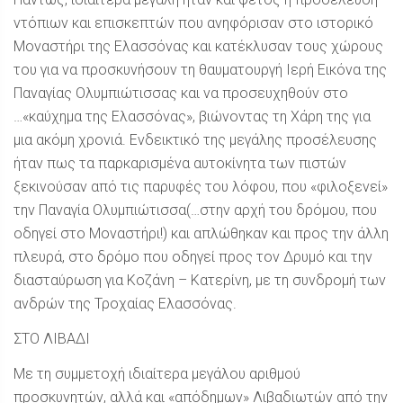
ντόπιων και επισκεπτών που ανηφόρισαν στο ιστορικό
Μοναστήρι της Ελασσόνας και κατέκλυσαν τους χώρους
του για να προσκυνήσουν τη θαυματουργή Ιερή Εικόνα της
Παναγίας Ολυμπιώτισσας και να προσευχηθούν στο
…«καύχημα της Ελασσόνας», βιώνοντας τη Χάρη της για
μια ακόμη χρονιά. Ενδεικτικό της μεγάλης προσέλευσης
ήταν πως τα παρκαρισμένα αυτοκίνητα των πιστών
ξεκινούσαν από τις παρυφές του λόφου, που «φιλοξενεί»
την Παναγία Ολυμπιώτισσα(…στην αρχή του δρόμου, που
οδηγεί στο Μοναστήρι!) και απλώθηκαν και προς την άλλη
πλευρά, στο δρόμο που οδηγεί προς τον Δρυμό και την
διασταύρωση για Κοζάνη – Κατερίνη, με τη συνδρομή των
ανδρών της Τροχαίας Ελασσόνας.
ΣΤΟ ΛΙΒΑΔΙ
Με τη συμμετοχή ιδιαίτερα μεγάλου αριθμού
προσκυνητών, αλλά και «απόδημων» Λιβαδιωτών από την