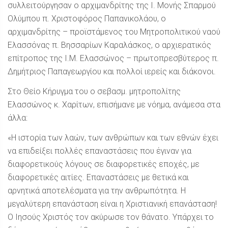
συλλειτούργησαν ο αρχιμανδρίτης της Ι. Μονής Σπαρμού
Ολύμπου π. Χριστοφόρος Παπανικολάου, ο
αρχιμανδρίτης – προϊστάμενος του Μητροπολιτικού ναού
Ελασσόνας π. Βησσαρίων Καραλάσκος, ο αρχιερατικός
επίτροπος της Ι.Μ. Ελασσώνος – πρωτοπρεσβύτερος π.
Δημήτριος Παπαγεωργίου και πολλοί ιερείς και διάκονοι.
Στο Θείο Κήρυγμα του ο σεβασμ. μητροπολίτης
Ελασσώνος κ. Χαρίτων, επισήμανε με νόημα, ανάμεσα στα
άλλα:
«Η ιστορία των λαών, των ανθρώπων και των εθνών έχει
να επιδείξει πολλές επαναστάσεις που έγιναν για
διαφορετικούς λόγους σε διαφορετικές εποχές, με
διαφορετικές αιτίες. Επαναστάσεις με θετικά και
αρνητικά αποτελέσματα για την ανθρωπότητα. Η
μεγαλύτερη επανάσταση είναι η Χριστιανική επανάσταση!
Ο Ιησούς Χριστός τον ακύρωσε τον θάνατο. Υπάρχει το