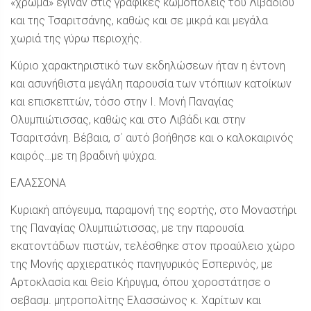
«χρώμα» έγιναν στις γραφικές κωμοπόλεις του Λιβαδίου
και της Τσαριτσάνης, καθώς και σε μικρά και μεγάλα
χωριά της γύρω περιοχής.
Κύριο χαρακτηριστικό των εκδηλώσεων ήταν η έντονη
και ασυνήθιστα μεγάλη παρουσία των ντόπιων κατοίκων
και επισκεπτών, τόσο στην Ι. Μονή Παναγίας
Ολυμπιώτισσας, καθώς και στο Λιβάδι και στην
Τσαριτσάνη. Βέβαια, σ΄ αυτό βοήθησε και ο καλοκαιρινός
καιρός…με τη βραδινή ψύχρα.
ΕΛΑΣΣΟΝΑ
Κυριακή απόγευμα, παραμονή της εορτής, στο Μοναστήρι
της Παναγίας Ολυμπιώτισσας, με την παρουσία
εκατοντάδων πιστών, τελέσθηκε στον προαύλειο χώρο
της Μονής αρχιερατικός πανηγυρικός Εσπερινός, με
Αρτοκλασία και Θείο Κήρυγμα, όπου χοροστάτησε ο
σεβασμ. μητροπολίτης Ελασσώνος κ. Χαρίτων και