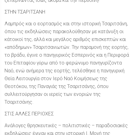
ξεπερνώντας ίσως ακόμα και την περυσινή!
ΣΤΗΝ ΤΣΑΡΙΤΣΑΝΗ
Λαμπρός και ο εορτασμός και στην ιστορική Τσαριτσάνη,
όπου τις εκδηλώσεις παρακολούθησαν με κατάνυξη οι
κάτοικοί της, αλλά και μεγάλος αριθμός επισκεπτών και
«απόδημων» Τσαριτσανιωτών. Την παραμονή της εορτής,
το βράδυ, έγινε ο πανηγυρικός Εσπερινός και η Περιφορά
του Επιταφίου γύρω από το φερώνυμο πανηγυρίζοντα
Ναό, ενώ ανήμερα της εορτής, τελέσθηκε η πανηγυρική
Θεία Λειτουργία στον Ιερό Ναό Κοιμήσεως της
Θεοτόκου, της Παναγιάς της Τσαριτσάνης, όπου
συλλειτούργησαν οι ιερείς των ενοριών της
Τσαριτσάνης.
ΣΤΙΣ ΑΛΛΕΣ ΠΕΡΙΟΧΕΣ
Ανάλογες θρησκευτικές – πολιτιστικές – παραδοσιακές
εκδηλώσεις έγιναν και στην ιστορική Ι. Μονή της