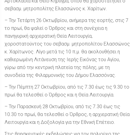
Αρτοκλασία και Θείο Κήρυγμα, όπου θα χοροστατήσει ο
σεβασμ. μητροπολίτης Ελασσώνος κ. Χαρίτων.
– Την Τετάρτη 26 Οκτωβρίου, ανήμερα της εορτής, στις 7
το πρωί, θα ψαλεί ο Όρθρος και στη συνέχεια η
πανηγυρική αρχιερατική Θεία Λειτουργία,
χοροστατούντος του σεβασμ. μητροπολίτου Ελασσώνος
κ. Χαρίτωνος. Λίγο μετά τις 10 π.μ. θα ακολουθήσει η
καθιερωμένη Λιτάνευση της Ιερής Εικόνας του Αγίου,
γύρω από την κεντρική πλατεία της πόλης, με τη
συνοδεία της Φιλαρμονικής του Δήμου Ελασσόνας.
– Την Πέμπτη 27 Οκτωβρίου, από τις 7.30 έως τις 9.30 το
πρωί θα τελεσθεί ο Όρθρος και η Θεία Λειτουργία.
– Την Παρασκευή 28 Οκτωβρίου, από τις 7.30 έως τις
10.30 το πρωί, θα τελεσθεί ο Όρθρος, η αρχιερατική Θεία
Λειτουργία και η Δοξολογία για την Εθνική Επέτειο.
Στις θρησκευτικές εκδηλώσεις για τον πολιούχο της