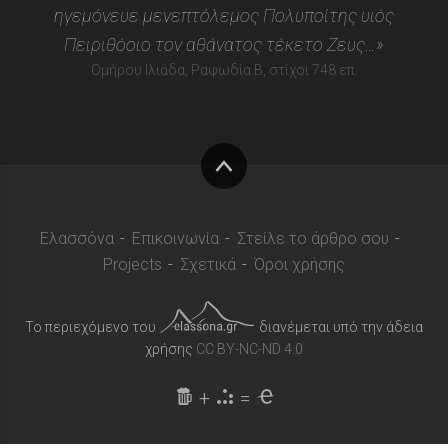
ηγεμόνευε μενεπτόλεμος Πολυποίτης υιός
Πειριθόοιο τον αθάνατος τέκετο Ζευς…»
Ομήρου Ιλιάδα, Ραψωδία Β, στίχοι 748 επ.
Στην
κορυφή
Ελασσόνα
Επικοινωνία
Στείλε το άρθρο σου
Projects
Σχετικά
Όροι χρήσης
Το περιεχόμενο του
διανέμεται υπό την άδεια
χρήσης
CC BY-NC-ND 4.0
+
=