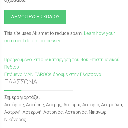
σχολιάσω.
This site uses Akismet to reduce spam.
Learn how your
comment data is processed.
Πλοήγηση
Προηγούμενη
Προηγούμενο
Ζητούν κατάργηση του 4ου Επιστημονικού
δημοσίευση:
Πεδίου
άρθρων
Επόμενη
Επόμενο
MANITAROCK άρουμε στην Ελασσόνα
Sidebar
ΕΛΑΣΣΟΝΑ
δημοσίευση:
Σήμερα γιορτάζει
Αστέριος, Αστέρης, Αστρης, Αστέρω, Αστερία, Αστρούλα,
Αστρινή, Αστερινή, Αστρινός, Αστερινός, Νικάνωρ,
Νικάνορας