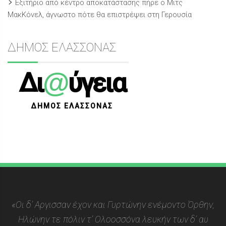
Εξιτήριο από κέντρο αποκατάστασης πήρε ο Μιτς
ΜακΚόνελ, άγνωστο πότε θα επιστρέψει στη Γερουσία
ΔΗΜΟΣ ΕΛΑΣΣΟΝΑΣ
@
Δι
ύγεια
ΔΗΜΟΣ ΕΛΑΣΣΟΝΑΣ
«Οι δ’ Αργισσαν έχον και Γυρτώνην ενέμοντο Όρθην,
Ηλώνην τε πόλιν τ’ Ολοοσσόνα λευκήν των δ’ αυ