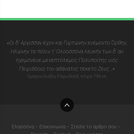
«Οι δ’ Αργισσαν έχον και Γυρτώνην ενέμοντο Όρθην,
Ηλώνην τε πόλιν τ’ Ολοοσσόνα λευκήν των δ’ αυ
ηγεμόνευε μενεπτόλεμος Πολυποίτης υιός
Πειριθόοιο τον αθάνατος τέκετο Ζευς…»
Ομήρου Ιλιάδα, Ραψωδία Β, στίχοι 748 επ.
Στην
κορυφή
Ελασσόνα
Επικοινωνία
Στείλε το άρθρο σου