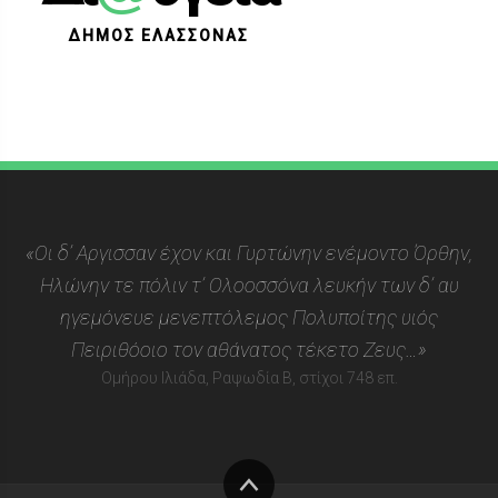
ΔΗΜΟΣ ΕΛΑΣΣΟΝΑΣ
«Οι δ’ Αργισσαν έχον και Γυρτώνην ενέμοντο Όρθην,
Ηλώνην τε πόλιν τ’ Ολοοσσόνα λευκήν των δ’ αυ
ηγεμόνευε μενεπτόλεμος Πολυποίτης υιός
Πειριθόοιο τον αθάνατος τέκετο Ζευς…»
Ομήρου Ιλιάδα, Ραψωδία Β, στίχοι 748 επ.
Στην