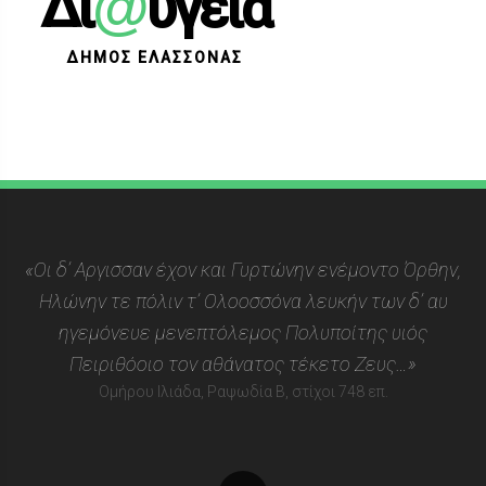
@
Δι
ύγεια
ΔΗΜΟΣ ΕΛΑΣΣΟΝΑΣ
«Οι δ’ Αργισσαν έχον και Γυρτώνην ενέμοντο Όρθην,
Ηλώνην τε πόλιν τ’ Ολοοσσόνα λευκήν των δ’ αυ
ηγεμόνευε μενεπτόλεμος Πολυποίτης υιός
Πειριθόοιο τον αθάνατος τέκετο Ζευς…»
Ομήρου Ιλιάδα, Ραψωδία Β, στίχοι 748 επ.