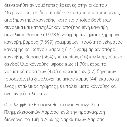
διενεργήθηκαν νομότυπες έρευνες στην οικία του
46χρονου και σε δύο αποθήκες που χρησιμοποιούσε ως
αποξηραντήρια κάνναβης, κατά τις οποίες βρέθηκαν
συνολικά και κατασχέθηκαν: αποξηραμένη κάνναβη,
συνολικού βάρους (9.973,6) γραμμαρίων, ημιαποξηραμένη
κάνναβη, βάρους (7.699) γραμμαρίων, ποσότητα μείγματος
κάνναβης και καπνού, βάρους (141) γραμμαρίων,σπόροι
κάνναβης, βάρους (56,4) γραμμαρίων, (16) καλλιεργούμενα
δενδρύλλια κάνναβης, ύψους έως (1,70) μέτρα, τα
χρηματικά ποσά των (470) ευρώ και των (57) δηναρίων
Ιορδανίας, μία ξιφολόγχη με μήκος λάμας (44) εκατοστά,
ένας μεταλλικός τρίφτης με υπολείμματα κάνναβης και
ένα κινητό τηλέφωνο.
Ο συλληφθείς θα οδηγηθεί στον κ. Εισαγγελέα
Πλημμελειοδικών Λάρισας, ενώ την προανάκριση
διενεργεί το Τμήμα Δίωξης Ναρκωτικών Λάρισας.