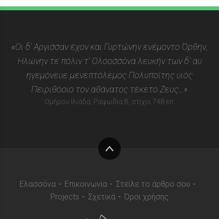
«Οι δ’ Αργισσαν έχον και Γυρτώνην ενέμοντο Όρθην,
Ηλώνην τε πόλιν τ’ Ολοοσσόνα λευκήν των δ’ αυ
ηγεμόνευε μενεπτόλεμος Πολυποίτης υιός
Πειριθόοιο τον αθάνατος τέκετο Ζευς…»
Ομήρου Ιλιάδα, Ραψωδία Β, στίχοι 748 επ.
Στην
κορυφή
Ελασσόνα
Επικοινωνία
Στείλε το άρθρο σου
Projects
Σχετικά
Όροι χρήσης