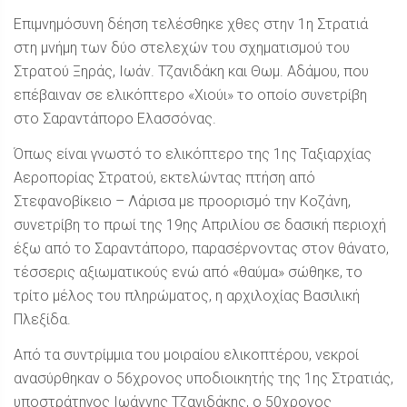
Επιμνημόσυνη δέηση τελέσθηκε χθες στην 1η Στρατιά
στη μνήμη των δύο στελεχών του σχηματισμού του
Στρατού Ξηράς, Ιωάν. Τζανιδάκη και Θωμ. Αδάμου, που
επέβαιναν σε ελικόπτερο «Χιούι» το οποίο συνετρίβη
στο Σαραντάπορο Ελασσόνας.
Όπως είναι γνωστό το ελικόπτερο της 1ης Ταξιαρχίας
Αεροπορίας Στρατού, εκτελώντας πτήση από
Στεφανοβίκειο – Λάρισα με προορισμό την Κοζάνη,
συνετρίβη το πρωί της 19ης Απριλίου σε δασική περιοχή
έξω από το Σαραντάπορο, παρασέρνοντας στον θάνατο,
τέσσερις αξιωματικούς ενώ από «θαύμα» σώθηκε, το
τρίτο μέλος του πληρώματος, η αρχιλοχίας Βασιλική
Πλεξίδα.
Από τα συντρίμμια του μοιραίου ελικοπτέρου, νεκροί
ανασύρθηκαν ο 56χρονος υποδιοικητής της 1ης Στρατιάς,
υποστράτηγος Ιωάννης Τζανιδάκης, ο 50χρονος