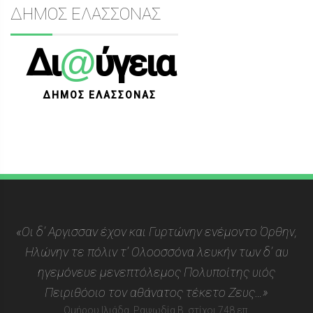
ΔΗΜΟΣ ΕΛΑΣΣΟΝΑΣ
@
Δι
ύγεια
ΔΗΜΟΣ ΕΛΑΣΣΟΝΑΣ
«Οι δ’ Αργισσαν έχον και Γυρτώνην ενέμοντο Όρθην,
Ηλώνην τε πόλιν τ’ Ολοοσσόνα λευκήν των δ’ αυ
ηγεμόνευε μενεπτόλεμος Πολυποίτης υιός
Πειριθόοιο τον αθάνατος τέκετο Ζευς…»
Ομήρου Ιλιάδα, Ραψωδία Β, στίχοι 748 επ.