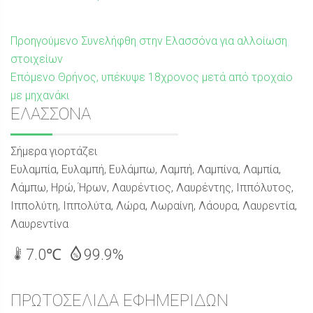
Πλοήγηση
Προηγούμενη
Προηγούμενο
Συνελήφθη στην Ελασσόνα για αλλοίωση
δημοσίευση:
στοιχείων
άρθρων
Επόμενη
Επόμενο
Θρήνος, υπέκυψε 18χρονος μετά από τροχαίο
δημοσίευση:
με μηχανάκι
Sidebar
ΕΛΑΣΣΟΝΑ
Σήμερα γιορτάζει
Ευλαμπία, Ευλαμπή, Ευλάμπω, Λαμπή, Λαμπίνα, Λαμπία,
Λάμπω, Ηρώ, Ήρων, Λαυρέντιος, Λαυρέντης, Ιππόλυτος,
Ιππολύτη, Ιππολύτα, Λώρα, Λωραίνη, Λάουρα, Λαυρεντία,
Λαυρεντίνα
7.0℃
99.9%
ΠΡΩΤΟΣΕΛΙΔΑ ΕΦΗΜΕΡΙΔΩΝ