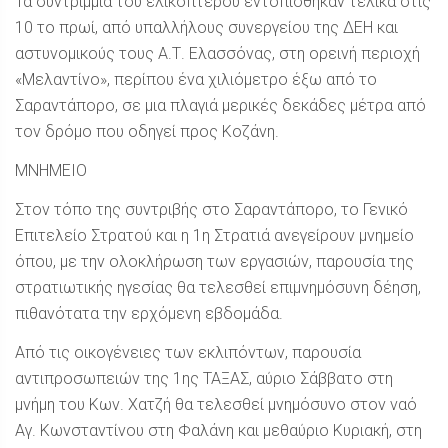
Τα συντρίμμια του ελικοπτέρου εντοπίσθηκαν τελικά στις
10 το πρωί, από υπαλλήλους συνεργείου της ΔΕΗ και
αστυνομικούς τους Α.Τ. Ελασσόνας, στη ορεινή περιοχή
«Μελαντίνο», περίπου ένα χιλιόμετρο έξω από το
Σαραντάπορο, σε μια πλαγιά μερικές δεκάδες μέτρα από
τον δρόμο που οδηγεί προς Κοζάνη.
ΜΝΗΜΕΙΟ
Στον τόπο της συντριβής στο Σαραντάπορο, το Γενικό
Επιτελείο Στρατού και η 1η Στρατιά ανεγείρουν μνημείο
όπου, με την ολοκλήρωση των εργασιών, παρουσία της
στρατιωτικής ηγεσίας θα τελεσθεί επιμνημόσυνη δέηση,
πιθανότατα την ερχόμενη εβδομάδα.
Από τις οικογένειες των εκλιπόντων, παρουσία
αντιπροσωπειών της 1ης ΤΑΞΑΣ, αύριο Σάββατο στη
μνήμη του Κων. Χατζή θα τελεσθεί μνημόσυνο στον ναό
Αγ. Κωνσταντίνου στη Φαλάνη και μεθαύριο Κυριακή, στη