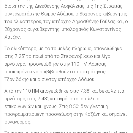
διοικητής της Διεύθυνσης Ασφάλειας της 1ης Στρατιάς,
συνταγματάρχης Θωμάς Αδάμου, ο 35χρονος κυβερνήτης
του ελικοπτέρου, ταγματάρχης Δημοσθένης Γούλας και, ο
28χρονος συγκυβερνήτης, υπολοχαγός Κωνσταντίνος
Χατζής.
Το ελικόπτερο, με το τριμελές πλήρωμα, απογειώθηκε
στις 7.25’ το πρωί από το Στεφανοβίκειο και λίγο
αργότερα, προσγειώθηκε στην 110 ΠΜ Λάρισας
προκειμένου να επιβιβασθούν ο υποστράτηγος
Τζανιδάκης και ο συνταγματάρχης Αδάμου.
Από την 110 ΠΜ απογειώθηκε στις 7.38’ και δέκα λεπτά
αργότερα, στις 7.48’, καταγράφεται απώλεια
επικοινωνιών και ίχνους. Στις 8.50’ δεν γίνεται η
προγραμματισμένη προσγείωση στην Κοζάνη και σημαίνει
συναγερμός.