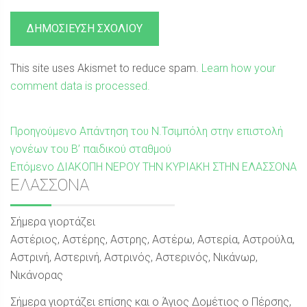
This site uses Akismet to reduce spam.
Learn how your
comment data is processed.
Πλοήγηση
Προηγούμενη
Προηγούμενο
Απάντηση του Ν.Τσιμπόλη στην επιστολή
δημοσίευση:
γονέων του Β’ παιδικού σταθμού
άρθρων
Επόμενη
Επόμενο
ΔΙΑΚΟΠΗ ΝΕΡΟΥ ΤΗΝ ΚΥΡΙΑΚΗ ΣΤΗΝ ΕΛΑΣΣΟΝΑ
Sidebar
ΕΛΑΣΣΟΝΑ
δημοσίευση:
Σήμερα γιορτάζει
Αστέριος, Αστέρης, Αστρης, Αστέρω, Αστερία, Αστρούλα,
Αστρινή, Αστερινή, Αστρινός, Αστερινός, Νικάνωρ,
Νικάνορας
Σήμερα γιορτάζει επίσης και ο Άγιος Δομέτιος ο Πέρσης,