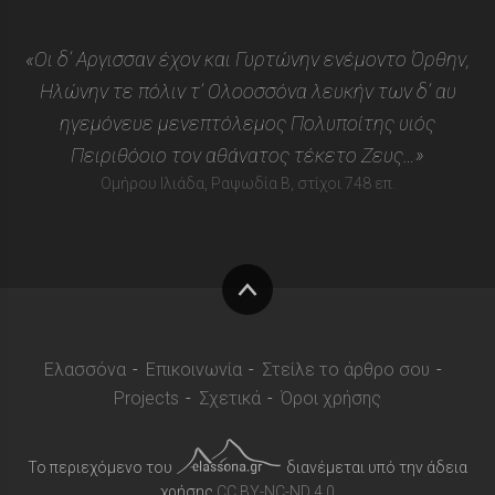
«Οι δ’ Αργισσαν έχον και Γυρτώνην ενέμοντο Όρθην,
Ηλώνην τε πόλιν τ’ Ολοοσσόνα λευκήν των δ’ αυ
ηγεμόνευε μενεπτόλεμος Πολυποίτης υιός
Πειριθόοιο τον αθάνατος τέκετο Ζευς…»
Ομήρου Ιλιάδα, Ραψωδία Β, στίχοι 748 επ.
Στην
κορυφή
Ελασσόνα
Επικοινωνία
Στείλε το άρθρο σου
Projects
Σχετικά
Όροι χρήσης
Το περιεχόμενο του
διανέμεται υπό την άδεια
χρήσης
CC BY-NC-ND 4.0