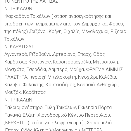
ΤΟ ΚΕΝΤΡΟ ΤΗΣ ΛΑΡΙΣΑΣ ,
Ν. ΤΡΙΚΑΛΩΝ
Φαρκαδόνα Τρικάλων ( στάση ανασυγκρότησης και
υποδοχή των πληρωμάτων από τον Δήμαρχο και Φορείς
της πόλης) ,Γριζάνο , Κρήνη, Οιχαλία, Μεγαλοχώρι, Ριζαριό
Τρικάλων
Ν. ΚΑΡΔΙΤΣΑΣ
Αγναντερό, Ριζοβούνι, ,Αρτεσιανό, Επαρχ. Οδός
Καρδίτσας-Καστανιάς, Καρδιτσομαγούλα, Μητρόπολη,
Μοσχάτο, Τσαρδάκι, Λαμπερό, Μούχα, ΦΡΑΓΜΑ ΛΙΜΝΗΣ
ΠΛΑΣΤΗΡΑ, περιοχή Μπελοκομίτη, Νεοχώρι, Καλύβια,
Καλύβια Φυλακτής, Κουτσοδήμος, Κερασιά, Ανθοχώρι,
Μουζάκι Καρδίτσας
Ν. ΤΡΙΚΑΛΩΝ
Παλαιομονάστηρο, Πύλη Τρικάλων, Εκκλησία Πόρτα
Παναγιά, Ελάτη, Χιονοδρομικό Κέντρο Περτουλίου,
,ΚΕΡΚΕΤΙΟ ( στάση για ελαφρύ γεύμα ) , Χρυσομηλιά,
,Επαρχ. Οδός Κλεινού-Μουργκανίου, ΜΕΤΕΩΡΑ,