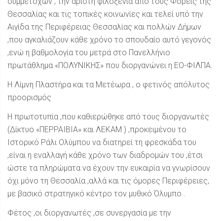
συμμετοχών , την άριστη φιλοξενία από τους Φορείς της
Θεσσαλίας και τις τοπικές κοινωνίες και τελεί υπό την
Αιγίδα της Περιφέρειας Θεσσαλίας και πολλών Δήμων
,που αγκαλιάζουν κάθε χρόνο το σπουδαίο αυτό γεγονός
,ενώ η βαθμολογία του μετρά στο Πανελλήνιο
πρωτάθλημα «ΠΟΛΥΝΙΚΗΣ» που διοργανώνει η ΕΟ-ΦΙΛΠΑ.
Η Λίμνη Πλαστήρα και τα Μετέωρα , ο φετινός απόλυτος
προορισμός
Η πρωτοτυπία ,που καθιερώθηκε από τους διοργανωτές
(Δίκτυο «ΠΕΡΡΑΙΒΙΑ» και ΛΕΚΑΜ ) ,προκειμένου το
Ιστορικό Ράλι Ολύμπου να διατηρεί τη φρεσκάδα του
,είναι η εναλλαγή κάθε χρόνο των διαδρομών του ,έτσι
ώστε τα πληρώματα να έχουν την ευκαιρία να γνωρίσουν
όχι μόνο τη Θεσσαλία ,αλλά και τις όμορες Περιφέρειες,
με βασικό στρατηγικό κέντρο τον μυθικό Όλυμπο .
Φέτος ,οι διοργανωτές ,σε συνεργασία με την