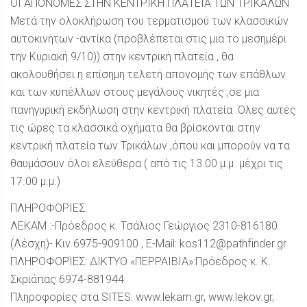
ΟΙ ΑΠΟΝΟΜΕΣ ΣΤΗΝ ΚΕΝΤΡΙΚΗ ΠΛΑΤΕΙΑ ΤΩΝ ΤΡΙΚΑΛΩΝ
Μετά την ολοκλήρωση του τερματισμού των κλασσικών
αυτοκινήτων -αντίκα (προβλέπεται στις μια το μεσημέρι
την Κυριακή 9/10)) στην κεντρική πλατεία , θα
ακολουθήσει η επίσημη τελετή απονομής των επάθλων
και των κυπέλλων στους μεγάλους νικητές ,σε μια
πανηγυρική εκδήλωση στην κεντρική πλατεία .Όλες αυτές
τις ώρες τα κλασσικά οχήματα θα βρίσκονται στην
κεντρική πλατεία των Τρικάλων ,όπου και μπορούν να τα
θαυμάσουν όλοι ελεύθερα ( από τις 13.00 μ.μ. μέχρι τις
17.00 μ.μ.)
ΠΛΗΡΟΦΟΡΙΕΣ:
ΛΕΚΑΜ :-Πρόεδρος κ. Τσάλιος Γεώργιος 2310-816180
(Λέσχη)- Κιν.6975-909100 , E-Mail:
kos112@pathfinder.gr
ΠΛΗΡΟΦΟΡΊΕΣ: ΔΙΚΤΥΟ «ΠΕΡΡΑΙΒΙΑ»:Πρόεδρος κ. Κ.
Σκριάπας 6974-881944
Πληροφορίες στα SITES: www.lekam.gr, www.lekov.gr,