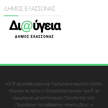
ΔΗΜΟΣ ΕΛΑΣΣΟΝΑΣ
@
Δι
ύγεια
ΔΗΜΟΣ ΕΛΑΣΣΟΝΑΣ
«Οι δ’ Αργισσαν έχον και Γυρτώνην ενέμοντο Όρθην,
Ηλώνην τε πόλιν τ’ Ολοοσσόνα λευκήν των δ’ αυ
ηγεμόνευε μενεπτόλεμος Πολυποίτης υιός
Πειριθόοιο τον αθάνατος τέκετο Ζευς…»