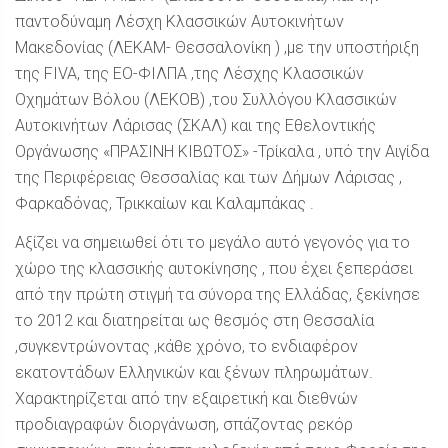
παντοδύναμη Λέσχη Κλασσικών Αυτοκινήτων
Μακεδονίας (ΛΕΚΑΜ- Θεσσαλονίκη ) ,με την υποστήριξη
της FIVA, της ΕΟ-ΦΙΛΠΑ ,της Λέσχης Κλασσικών
Οχημάτων Βόλου (ΛΕΚΟΒ) ,του Συλλόγου Κλασσικών
Αυτοκινήτων Λάρισας (ΣΚΑΛ) και της Εθελοντικής
Οργάνωσης «ΠΡΑΣΙΝΗ ΚΙΒΩΤΟΣ» -Τρίκαλα , υπό την Αιγίδα
της Περιφέρειας Θεσσαλίας και των Δήμων Λάρισας ,
Φαρκαδόνας, Τρικκαίων και Καλαμπάκας .
Αξίζει να σημειωθεί ότι το μεγάλο αυτό γεγονός για το
χώρο της κλασσικής αυτοκίνησης , που έχει ξεπεράσει
από την πρώτη στιγμή τα σύνορα της Ελλάδας, ξεκίνησε
το 2012 και διατηρείται ως θεσμός στη Θεσσαλία
,συγκεντρώνοντας ,κάθε χρόνο, το ενδιαφέρον
εκατοντάδων Ελληνικών και ξένων πληρωμάτων.
Xαρακτηρίζεται από την εξαιρετική και διεθνών
προδιαγραφών διοργάνωση, σπάζοντας ρεκόρ