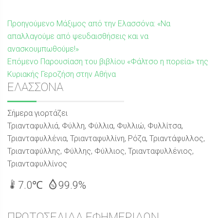
Πλοήγηση
Προηγούμενη
Προηγούμενο
Μάξιμος από την Ελασσόνα: «Να
δημοσίευση:
απαλλαγούμε από ψευδαισθήσεις και να
άρθρων
ανασκουμπωθούμε!»
Επόμενη
Επόμενο
Παρουσίαση του βιβλίου «Φάλτσο η πορεία» της
δημοσίευση:
Κυριακής Γεροζήση στην Αθήνα
Sidebar
ΕΛΑΣΣΟΝΑ
Σήμερα γιορτάζει
Τριανταφυλλιά, Φύλλη, Φύλλια, Φυλλιώ, Φυλλίτσα,
Τριανταφυλλένια, Τριανταφυλλίνη, Ρόζα, Τριαντάφυλλος,
Τριανταφύλλης, Φύλλης, Φύλλιος, Τριανταφυλλένιος,
Τριανταφυλλίνος
7.0℃
99.9%
ΠΡΩΤΟΣΕΛΙΔΑ ΕΦΗΜΕΡΙΔΩΝ