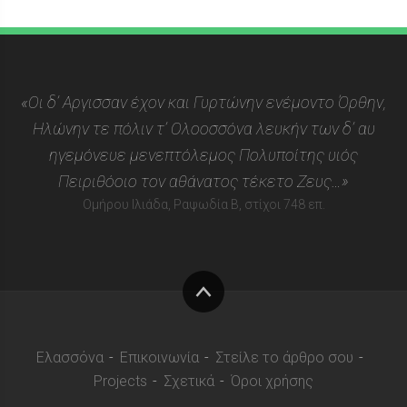
«Οι δ’ Αργισσαν έχον και Γυρτώνην ενέμοντο Όρθην,
Ηλώνην τε πόλιν τ’ Ολοοσσόνα λευκήν των δ’ αυ
ηγεμόνευε μενεπτόλεμος Πολυποίτης υιός
Πειριθόοιο τον αθάνατος τέκετο Ζευς…»
Ομήρου Ιλιάδα, Ραψωδία Β, στίχοι 748 επ.
Στην
κορυφή
Ελασσόνα
Επικοινωνία
Στείλε το άρθρο σου
Projects
Σχετικά
Όροι χρήσης