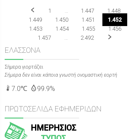
Προηγούμενο
1
…
1.447
1.448
1.449
1.450
1.451
1.452
1.453
1.454
1.455
1.456
Επόμενο
1.457
…
2.492
Sidebar
ΕΛΑΣΣΟΝΑ
Σήμερα γιορτάζει
Σήμερα δεν είναι κάποια γνωστή ονομαστική εορτή
7.0℃
99.9%
ΠΡΩΤΟΣΕΛΙΔΑ ΕΦΗΜΕΡΙΔΩΝ
ΗΜΕΡΗΣΙΟΣ
ΤΥΠΟΣ