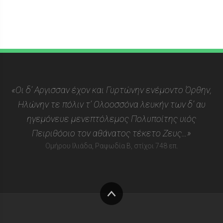
«Οι δ’ Αργισσαν έχον και Γυρτώνην ενέμοντο Όρθην,
Ηλώνην τε πόλιν τ’ Ολοοσσόνα λευκήν των δ’ αυ
ηγεμόνευε μενεπτόλεμος Πολυποίτης υιός
Πειριθόοιο τον αθάνατος τέκετο Ζευς…»
Ομήρου Ιλιάδα, Ραψωδία Β, στίχοι 748 επ.
Στην
κορυφή