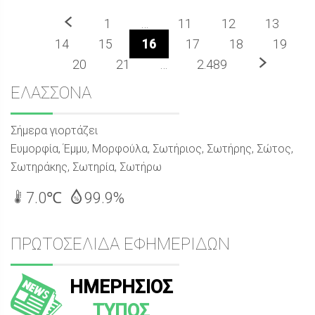
Προηγούμενο
1
…
11
12
13
14
15
16
17
18
19
Επόμενο
20
21
…
2.489
Sidebar
ΕΛΑΣΣΟΝΑ
Σήμερα γιορτάζει
Ευμορφία, Έμμυ, Μορφούλα, Σωτήριος, Σωτήρης, Σώτος,
Σωτηράκης, Σωτηρία, Σωτήρω
7.0℃
99.9%
ΠΡΩΤΟΣΕΛΙΔΑ ΕΦΗΜΕΡΙΔΩΝ
ΗΜΕΡΗΣΙΟΣ
ΤΥΠΟΣ