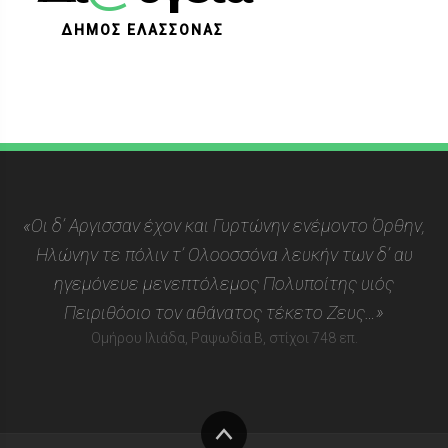
ΔΗΜΟΣ ΕΛΑΣΣΟΝΑΣ
«Οι δ’ Αργισσαν έχον και Γυρτώνην ενέμοντο Όρθην,
Ηλώνην τε πόλιν τ’ Ολοοσσόνα λευκήν των δ’ αυ
ηγεμόνευε μενεπτόλεμος Πολυποίτης υιός
Πειριθόοιο τον αθάνατος τέκετο Ζευς…»
Ομήρου Ιλιάδα, Ραψωδία Β, στίχοι 748 επ.
Στην