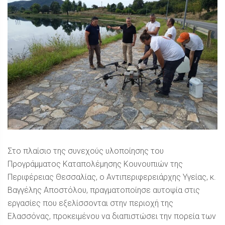
Στο πλαίσιο της συνεχούς υλοποίησης του
Προγράμματος Καταπολέμησης Κουνουπιών της
Περιφέρειας Θεσσαλίας, ο Αντιπεριφερειάρχης Υγείας, κ.
Βαγγέλης Αποστόλου, πραγματοποίησε αυτοψία στις
εργασίες που εξελίσσονται στην περιοχή της
Ελασσόνας, προκειμένου να διαπιστώσει την πορεία των