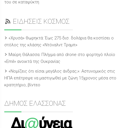
του σε καταψύκτη
ΕΙΔΗΣΕΙΣ ΚΟΣΜΟΣ
«Χρυσά» θωρηκτά: Έως 275 δισ. δολάρια θα κοστίσει ο
στόλος της κλάσης «Ντόναλντ Τραμπ»
Μαύρη Θάλασσα: Πλήγμα από drone στο φορτηγό πλοίο
«Emil» ανοικτά της Ουκρανίας
«Νομίζεις ότι είσαι μεγάλος άνδρας;»: Αστυνομικός στις
ΗΠΑ επέτρεψε να μαστιγωθεί με ζώνη 15χρονος μέσα στο
κρατητήριο, βίντεο
ΔΗΜΟΣ ΕΛΑΣΣΟΝΑΣ
@
Δι
ύγεια