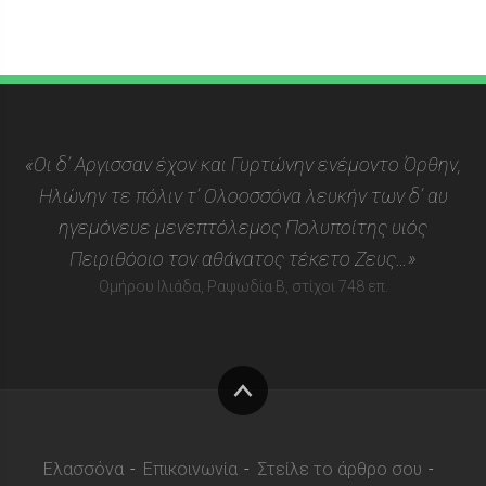
«Οι δ’ Αργισσαν έχον και Γυρτώνην ενέμοντο Όρθην,
Ηλώνην τε πόλιν τ’ Ολοοσσόνα λευκήν των δ’ αυ
ηγεμόνευε μενεπτόλεμος Πολυποίτης υιός
Πειριθόοιο τον αθάνατος τέκετο Ζευς…»
Ομήρου Ιλιάδα, Ραψωδία Β, στίχοι 748 επ.
Στην
κορυφή
Ελασσόνα
Επικοινωνία
Στείλε το άρθρο σου