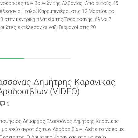
νοκορφές των βουνών της Αλβανίας. Από αυτούς 45
έλεσαν οι Ιταλοί Καραμπινιέροι στις 12 Μαρτίου το
3 στην κεντρική πλατεία της Τσαριτσάνης, άλλοι 7
ριώτες εκτέλεσαν οι ναζί Γερμανοί στις 20
ασσόνας Δημήτρης Καρανικας
Αραδοσιβίων (VIDEO)
0
ποψήφιος Δήμαρχος Ελασσόνας Δημήτρης Καρανικας
 μουσείο αγροτιάς των Αραδοσιβίων. Δείτε το video με
 θέσεις του: Ο Δημήτρης Καρανικας στο μουσείο