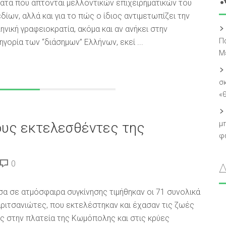
ατα που άπτονται μελλοντικών επιχειρηματικών του
δίων, αλλά και για το πώς ο ίδιος αντιμετωπίζει την
ηνική γραφειοκρατία, ακόμα και αν ανήκει στην
Π
ηγορία των “διάσημων” Ελλήνων, εκεί ...
Μ
σ
«
μπ
τους εκτελεσθέντες της
φ
0
α σε ατμόσφαιρα συγκίνησης τιμήθηκαν οι 71 συνολικά
ριτσανιώτες, που εκτελέστηκαν και έχασαν τις ζωές
ς στην πλατεία της Κωμόπολης και στις κρύες