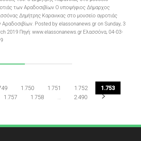
οτιάς των Αραδοσιβίων Ο υποψήφιος Δήμαρχος
σσόνας Δημήτρης Καρανικας στο μουσείο αγροτιάς
 Αραδοσιβίων. Posted by elassonanews.gr on Sunday, 3
ch 2019 Πηγή: www.elassonanews.gr Ελασσόνα, 04-03-
19
749
1.750
1.751
1.752
1.753
Επόμενο
1.757
1.758
…
2.490