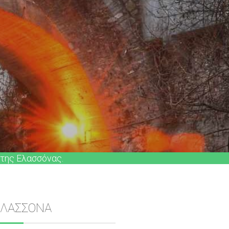
 της Ελασσόνας.
Sidebar
ΕΛΑΣΣΟΝΑ