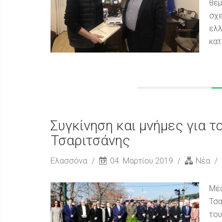
θέμ
σχε
ελλ
κατ
Συγκίνηση και μνήμες για 
Τσαριτσάνης
Ελασσόνα
04. Μαρτίου 2019
Νέα
Μέσ
Τσα
του