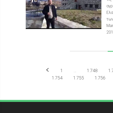
αγρ
Ελα
των
Mar
20
Προηγούμενο
1
…
1.748
1.
1.754
1.755
1.756