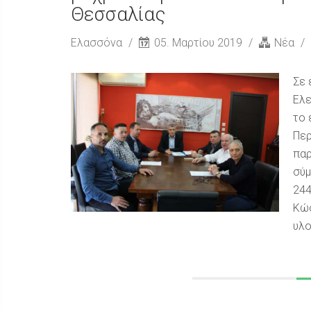
Θεσσαλίας
Ελασσόνα
05. Μαρτίου 2019
Νέα
Σε 
Ελε
το 
Περ
παρ
σύμ
244
Κώσ
υλο