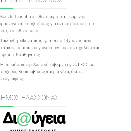
Kanzlertausch το φθινόπωρο στη Γερμανία;
αρασκηνιακές συζητήσεις για αντικατάσταση του
ερτς το φθινόπωρο
Ταϊλάνδη: «Φανατικός gamer» ο 14χρονος που
κότωσε παππού και γιαγιά πριν πάει σε σχολείο και
θερίσει» 5 καθηγητές
Η παραδοσιακή ελληνική ταβέρνα έγινε LEGO με
ουζούκι, βουκαμβίλιες και μια γάτα, δείτε
ωτογραφίες
ΔΗΜΟΣ ΕΛΑΣΣΟΝΑΣ
@
Δι
ύγεια