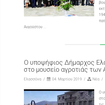
βου
εκτ
194
πατ
Αυγούστου ...
Ο υποψήφιος Δήμαρχος Ελ
στο μουσείο αγροτιάς των 
Ελασσόνα
04. Μαρτίου 2019
Νέα
Ο υ
στο
τις