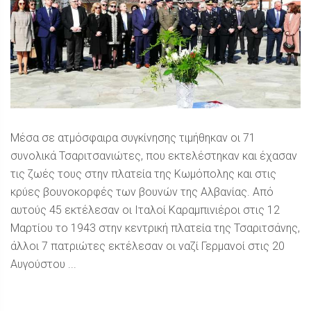
Μέσα σε ατμόσφαιρα συγκίνησης τιμήθηκαν οι 71
συνολικά Τσαριτσανιώτες, που εκτελέστηκαν και έχασαν
τις ζωές τους στην πλατεία της Κωμόπολης και στις
κρύες βουνοκορφές των βουνών της Αλβανίας. Από
αυτούς 45 εκτέλεσαν οι Ιταλοί Καραμπινιέροι στις 12
Μαρτίου το 1943 στην κεντρική πλατεία της Τσαριτσάνης,
άλλοι 7 πατριώτες εκτέλεσαν οι ναζί Γερμανοί στις 20
Αυγούστου ...