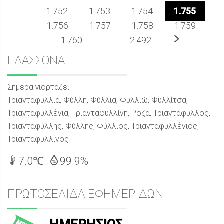
1.752
1.753
1.754
1.755
1.756
1.757
1.758
1.759
Επόμενο
1.760
…
2.492
Sidebar
ΕΛΑΣΣΟΝΑ
Σήμερα γιορτάζει
Τριανταφυλλιά, Φύλλη, Φύλλια, Φυλλιώ, Φυλλίτσα,
Τριανταφυλλένια, Τριανταφυλλίνη, Ρόζα, Τριαντάφυλλος,
Τριανταφύλλης, Φύλλης, Φύλλιος, Τριανταφυλλένιος,
Τριανταφυλλίνος
7.0℃
99.9%
ΠΡΩΤΟΣΕΛΙΔΑ ΕΦΗΜΕΡΙΔΩΝ