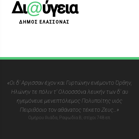
@
Δι
ύγεια
ΔΗΜΟΣ ΕΛΑΣΣΟΝΑΣ
«Οι δ’ Αργισσαν έχον και Γυρτώνην ενέμοντο Όρθην,
Ηλώνην τε πόλιν τ’ Ολοοσσόνα λευκήν των δ’ αυ
ηγεμόνευε μενεπτόλεμος Πολυποίτης υιός
Πειριθόοιο τον αθάνατος τέκετο Ζευς…»
Ομήρου Ιλιάδα, Ραψωδία Β, στίχοι 748 επ.