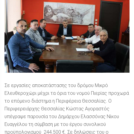
Σε εργασίες αποκατάστασης του δρόμου Μικρό
Ελευθεροχώρι μέχρι τα όρια του νομού Πιερίας προχωρά
το επόμενο διάστημα η Περιφέρεια Θεσσαλίας. Ο
Περιφερειάρχης Θεσσαλίας Κώστας Αγοραστός
υπέγραψε παρουσία του Δημάρχου Ελασσόνας Νίκου
Ευαγγέλου τη σύμβαση με του έργου συνολικού
προϋπολογισμού 244.500 €. Σε δηλώσεις του ο