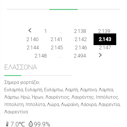
Προηγούμενο
1
…
2.138
2.139
2.140
2.141
2.142
2.143
2.144
2.145
2.146
2.147
Επόμενο
2.148
…
2.494
Sidebar
ΕΛΑΣΣΟΝΑ
Σήμερα γιορτάζει
Ευλαμπία, Ευλαμπή, Ευλάμπω, Λαμπή, Λαμπίνα, Λαμπία,
Λάμπω, Ηρώ, Ήρων, Λαυρέντιος, Λαυρέντης, Ιππόλυτος,
Ιππολύτη, Ιππολύτα, Λώρα, Λωραίνη, Λάουρα, Λαυρεντία,
Λαυρεντίνα
7.0℃
99.9%