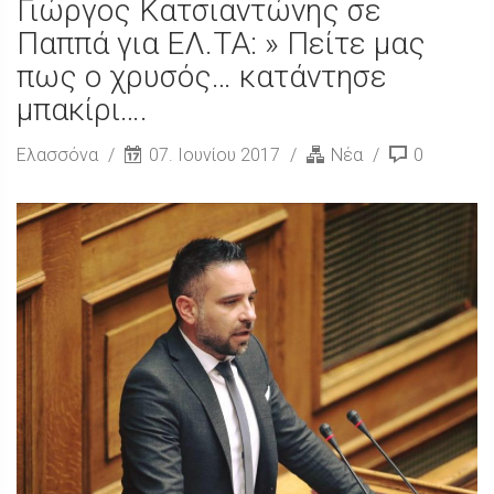
Γιώργος Κατσιαντώνης σε
Παππά για ΕΛ.ΤΑ: » Πείτε μας
πως ο χρυσός… κατάντησε
μπακίρι….
Ελασσόνα
07. Ιουνίου 2017
Νέα
0