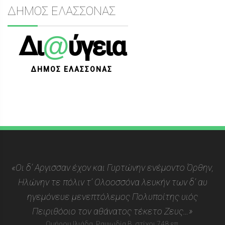
ΔΗΜΟΣ ΕΛΑΣΣΟΝΑΣ
@
Δι
ύγεια
ΔΗΜΟΣ ΕΛΑΣΣΟΝΑΣ
«Οι δ’ Αργισσαν έχον και Γυρτώνην ενέμοντο Όρθην,
Ηλώνην τε πόλιν τ’ Ολοοσσόνα λευκήν των δ’ αυ
ηγεμόνευε μενεπτόλεμος Πολυποίτης υιός
Πειριθόοιο τον αθάνατος τέκετο Ζευς…»
Ομήρου Ιλιάδα, Ραψωδία Β, στίχοι 748 επ.