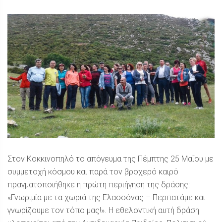
Στον Κοκκινοπηλό το απόγευμα της Πέμπτης 25 Μαΐου με
συμμετοχή κόσμου και παρά τον βροχερό καιρό
πραγματοποιήθηκε η πρώτη περιήγηση της δράσης:
«Γνωριμία με τα χωριά της Ελασσόνας – Περπατάμε και
γνωρίζουμε τον τόπο μας!». Η εθελοντική αυτή δράση