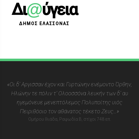
@
Δι
ύγεια
ΔΗΜΟΣ ΕΛΑΣΣΟΝΑΣ
«Οι δ’ Αργισσαν έχον και Γυρτώνην ενέμοντο Όρθην,
Ηλώνην τε πόλιν τ’ Ολοοσσόνα λευκήν των δ’ αυ
ηγεμόνευε μενεπτόλεμος Πολυποίτης υιός
Πειριθόοιο τον αθάνατος τέκετο Ζευς…»
Ομήρου Ιλιάδα, Ραψωδία Β, στίχοι 748 επ.