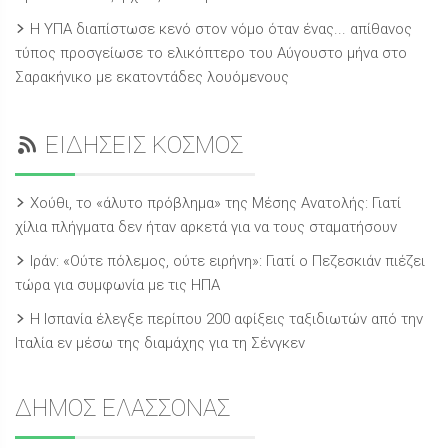
Η ΥΠΑ διαπίστωσε κενό στον νόμο όταν ένας... απίθανος
τύπος προσγείωσε το ελικόπτερο του Αύγουστο μήνα στο
Σαρακήνικο με εκατοντάδες λουόμενους
ΕΙΔΗΣΕΙΣ ΚΟΣΜΟΣ
Χούθι, το «άλυτο πρόβλημα» της Μέσης Ανατολής: Γιατί
χίλια πλήγματα δεν ήταν αρκετά για να τους σταματήσουν
Ιράν: «Ούτε πόλεμος, ούτε ειρήνη»: Γιατί ο Πεζεσκιάν πιέζει
τώρα για συμφωνία με τις ΗΠΑ
Η Ισπανία έλεγξε περίπου 200 αφίξεις ταξιδιωτών από την
Ιταλία εν μέσω της διαμάχης για τη Σένγκεν
ΔΗΜΟΣ ΕΛΑΣΣΟΝΑΣ