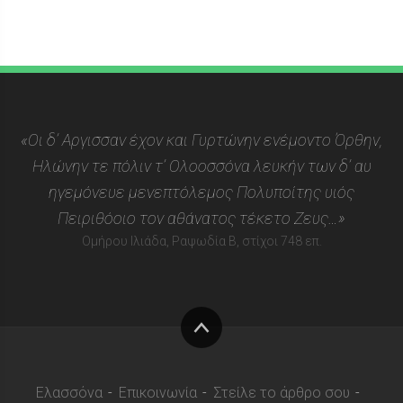
«Οι δ’ Αργισσαν έχον και Γυρτώνην ενέμοντο Όρθην,
Ηλώνην τε πόλιν τ’ Ολοοσσόνα λευκήν των δ’ αυ
ηγεμόνευε μενεπτόλεμος Πολυποίτης υιός
Πειριθόοιο τον αθάνατος τέκετο Ζευς…»
Ομήρου Ιλιάδα, Ραψωδία Β, στίχοι 748 επ.
Στην
κορυφή
Ελασσόνα
Επικοινωνία
Στείλε το άρθρο σου