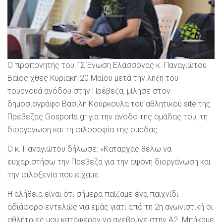
Ο προπονητής του ΓΣ Ένωση Ελασσόνας κ. Παναγιώτου
Βάιος χθες Κυριακή 20 Μαΐου μετά την λήξη του
τουρνουά ανόδου στην Πρέβεζα, μίλησε στον
δημοσιογράφο Βασίλη Κούρκουλα
του αθλητικού site της
Πρέβεζας Gosports.gr για την άνοδο της ομάδας του, τη
διοργάνωση και τη φιλοσοφία της ομάδας.
Ο κ. Παναγιώτου δήλωσε: «Καταρχάς θέλω να
ευχαριστήσω την Πρέβεζα για την άψογη διοργάνωση και
την φιλοξενία που είχαμε.
Η αλήθεια είναι ότι σήμερα παίζαμε ένα παιχνίδι
αδιάφορο εντελώς για εμάς γιατί από τη 2η αγωνιστική οι
αθλήτριες μου κατάφεραν να ανεβούνε στην Α2. Μπήκαμε