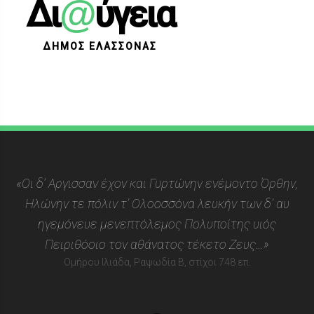
@
Δι
ύγεια
ΔΗΜΟΣ ΕΛΑΣΣΟΝΑΣ
«Οι δ’ Αργισσαν έχον και Γυρτώνην ενέμοντο Όρθην,
Ηλώνην τε πόλιν τ’ Ολοοσσόνα λευκήν των δ’ αυ
ηγεμόνευε μενεπτόλεμος Πολυποίτης υιός
Πειριθόοιο τον αθάνατος τέκετο Ζευς…»
Ομήρου Ιλιάδα, Ραψωδία Β, στίχοι 748 επ.