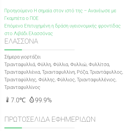
Πλοήγηση
Προηγούμενη
Προηγούμενο
Η σημαία στον ιστό της – Ανανέωσε με
δημοσίευση:
Γκαμπέτα ο ΠΟΕ
άρθρων
Επόμενη
Επόμενο
Επιτυχημένη η δράση υγειονομικής φροντίδας
δημοσίευση:
στο Λιβάδι Ελασσόνας
Sidebar
ΕΛΑΣΣΟΝΑ
Σήμερα γιορτάζει
Τριανταφυλλιά, Φύλλη, Φύλλια, Φυλλιώ, Φυλλίτσα,
Τριανταφυλλένια, Τριανταφυλλίνη, Ρόζα, Τριαντάφυλλος,
Τριανταφύλλης, Φύλλης, Φύλλιος, Τριανταφυλλένιος,
Τριανταφυλλίνος
7.0℃
99.9%
ΠΡΩΤΟΣΕΛΙΔΑ ΕΦΗΜΕΡΙΔΩΝ