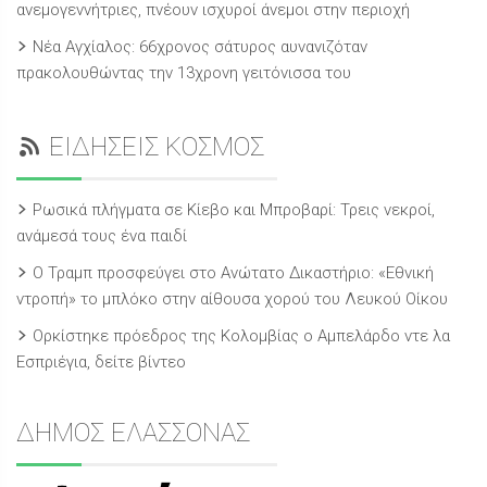
ανεμογεννήτριες, πνέουν ισχυροί άνεμοι στην περιοχή
Νέα Αγχίαλος: 66χρονος σάτυρος αυνανιζόταν
πρακολουθώντας την 13χρονη γειτόνισσα του
ΕΙΔΗΣΕΙΣ ΚΟΣΜΟΣ
Ρωσικά πλήγματα σε Κίεβο και Μπροβαρί: Τρεις νεκροί,
ανάμεσά τους ένα παιδί
Ο Τραμπ προσφεύγει στο Ανώτατο Δικαστήριο: «Εθνική
ντροπή» το μπλόκο στην αίθουσα χορού του Λευκού Οίκου
Ορκίστηκε πρόεδρος της Κολομβίας ο Αμπελάρδο ντε λα
Εσπριέγια, δείτε βίντεο
ΔΗΜΟΣ ΕΛΑΣΣΟΝΑΣ